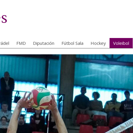
es
ádel
FMD
Diputación
Fútbol Sala
Hockey
Voleibol