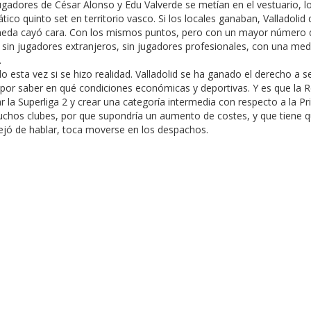
jugadores de César Alonso y Edu Valverde se metían en el vestuario, l
ico quinto set en territorio vasco. Si los locales ganaban, Valladolid 
oneda cayó cara. Con los mismos puntos, pero con un mayor número d
 sin jugadores extranjeros, sin jugadores profesionales, con una med
.
o esta vez si se hizo realidad. Valladolid se ha ganado el derecho a s
a por saber en qué condiciones económicas y deportivas. Y es que la 
 la Superliga 2 y crear una categoría intermedia con respecto a la Pr
chos clubes, por que supondría un aumento de costes, y que tiene qu
ta dejó de hablar, toca moverse en los despachos.