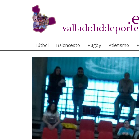
Pasar
al
.
contenido
principal
valladoliddeporte
Fútbol
Baloncesto
Rugby
Atletismo
P