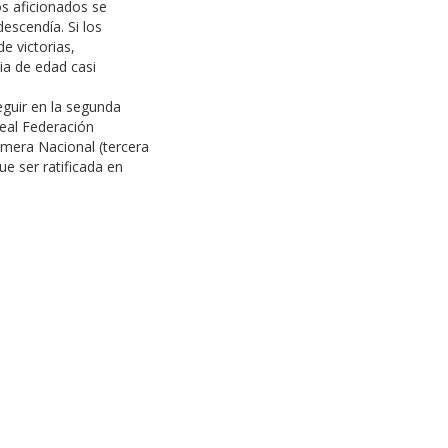
os aficionados se
descendía. Si los
e victorias,
ia de edad casi
eguir en la segunda
Real Federación
imera Nacional (tercera
e ser ratificada en