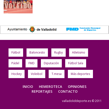
Fútbol
Baloncesto
Rugby
Atletismo
Pádel
FMD
Diputación
Fútbol Sala
Hockey
Voleibol
T.mesa
Más deportes
INICIO
HEMEROTECA
OPINIONES
REPORTAJES
CONTACTO
valladoliddeporte.es © 2011