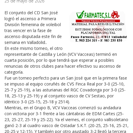
25 de mayo de 2026
El conjunto del CD San José
logró el ascenso a Primera
División femenina de voleibol
tras vencer en la fase de
ascenso disputada este fin de
semana en Valladolid..
En este mismo torneo, el otro
representante de Castilla y León (VCV Vacceas) terminó en
cuarta posición, por lo que tendrá que esperar a posibles
renuncias de otros clubes para hacer efectivo su ascenso de
categoría.
Fue un torneo perfecto para un San José que en la primera fase
se impuso al equipo coruñés de CVS Finca Real por 3-0 (25-10,
25-7 y 25-19), a las asturianas del RGC Covadonga por 3-0 (25-
18, 25-13 y 25-19) y al conjunto vasco de CV Sestao, por
idéntico 3-0 (25-15, 25-18 y 2514).
Mientras, en el Grupo B, VCV Vacceas comenzó su andadura
con victoria por 3-1 frente a las cántabras de EDM Cartes (25-
23, 25-27, 25-19 y 25-22). Ya el viernes, el conjunto vallisoletano
ganó 2-3 al cuadro vasco de Ostadar S.K.T. (20-25, 25-16, 25-21,
20-25 y 12-15). Y también por otro ajustado 3-2 llegó la tercera