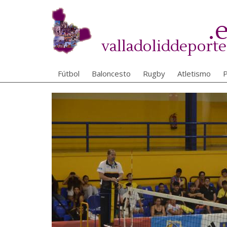
Pasar
al
.
contenido
principal
valladoliddeporte
Fútbol
Baloncesto
Rugby
Atletismo
P