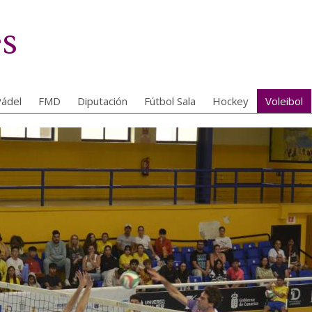
es
ádel
FMD
Diputación
Fútbol Sala
Hockey
Voleibol