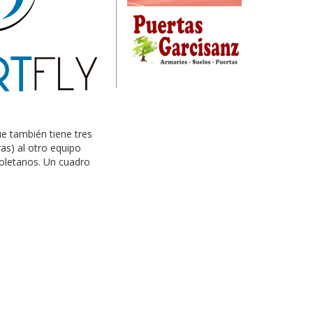
ue también tiene tres
ras) al otro equipo
soletanos. Un cuadro