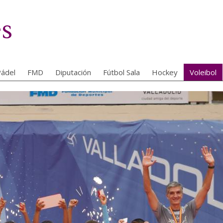
es
ádel
FMD
Diputación
Fútbol Sala
Hockey
Voleibol