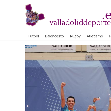
Pasar
al
.
contenido
principal
valladoliddeporte
Fútbol
Baloncesto
Rugby
Atletismo
P