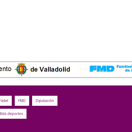
Pádel
FMD
Diputación
Más deportes