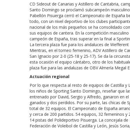
CD Sideout de Canarias y Astillero de Cantabria, ca
Santo Domingo se proclamó subcampeón masculino, tra
Pabellón Pisuerga cerró el Campeonato de España ben
todo, con un nivel deportivo de los clubes participant
nacional de los más pequeños se ha consolidado com
sus equipos de cantera. En la competición masculino e
campeón de España, tras superar en la final a Sporti
La tercera plaza fue para los andaluces de Wefferent
Mientras, en el torneo femenino, ADV Astillero de Cant
San Ignacio por 2-0 (25-18 y 25-17). Se da la circuns
esta ocasión el equipo cántabro, otro de los habitual
plaza fue para las andaluzas de OBV Almería Megal En
Actuación regional
Por lo que respecta al resto de equipos de Castill
los niños de Sporting Santo Domingo, reseñar que las
entrenado por David, Sergio y Alfredo, ganaron en el
ganados y dos perdidos. Por su parte, las chicas de 
total de 32 equipos. El Campeonato de España arranc
y cerca de 200 partidos. 54 equipos, 32 femeninos y 
14 pistas del Polideportivo Pisuerga. La concejala d
Federación de Voleibol de Castilla y León, Jesús Sor