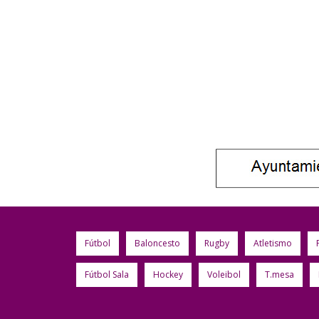
Fútbol
Baloncesto
Rugby
Atletismo
Fútbol Sala
Hockey
Voleibol
T.mesa