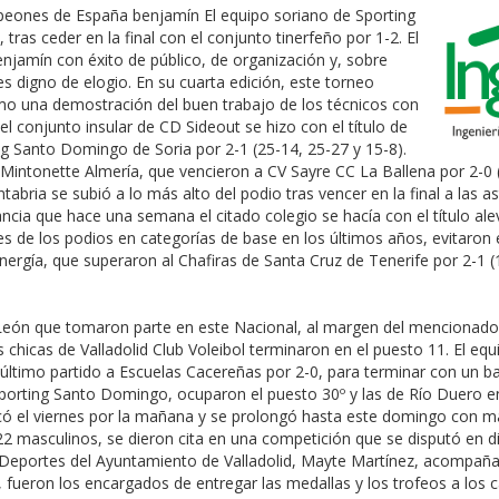
mpeones de España benjamín El equipo soriano de Sporting
s ceder en la final con el conjunto tinerfeño por 1-2. El
jamín con éxito de público, de organización y, sobre
es digno de elogio. En su cuarta edición, este torneo
o una demostración del buen trabajo de los técnicos con
l conjunto insular de CD Sideout se hizo con el título de
ng Santo Domingo de Soria por 2-1 (25-14, 25-27 y 15-8).
 Mintonette Almería, que vencieron a CV Sayre CC La Ballena por 2-0 
abria se subió a lo más alto del podio tras vencer en la final a las a
tancia que hace una semana el citado colegio se hacía con el título al
es de los podios en categorías de base en los últimos años, evitaron e
ergía, que superaron al Chafiras de Santa Cruz de Tenerife por 2-1 (
a y León que tomaron parte en este Nacional, al margen del mencion
 chicas de Valladolid Club Voleibol terminaron en el puesto 11. El eq
 último partido a Escuelas Cacereñas por 2-0, para terminar con un b
Sporting Santo Domingo, ocuparon el puesto 30º y las de Río Duero en
ó el viernes por la mañana y se prolongó hasta este domingo con má
22 masculinos, se dieron cita en una competición que se disputó en di
e Deportes del Ayuntamiento de Valladolid, Mayte Martínez, acompaña
ia, fueron los encargados de entregar las medallas y los trofeos a lo