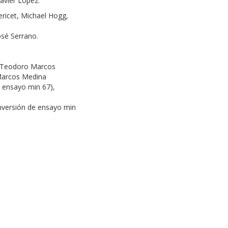
avier López.
ricet, Michael Hogg,
osé Serrano.
, Teodoro Marcos
 Marcos Medina
 ensayo min 67),
onversión de ensayo min