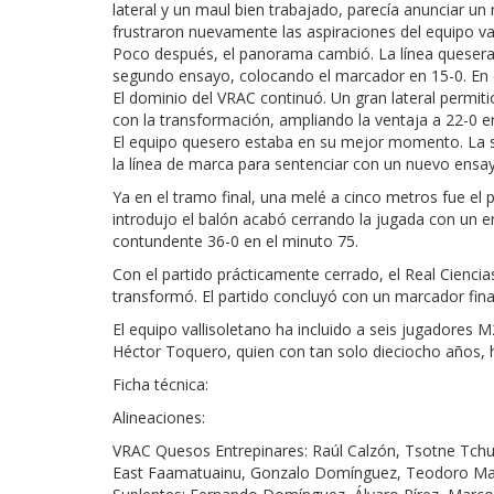
lateral y un maul bien trabajado, parecía anunciar un
frustraron nuevamente las aspiraciones del equipo val
Poco después, el panorama cambió. La línea quesera 
segundo ensayo, colocando el marcador en 15-0. En 
El dominio del VRAC continuó. Un gran lateral permiti
con la transformación, ampliando la ventaja a 22-0 e
El equipo quesero estaba en su mejor momento. La su
la línea de marca para sentenciar con un nuevo ensa
Ya en el tramo final, una melé a cinco metros fue el 
introdujo el balón acabó cerrando la jugada con un
contundente 36-0 en el minuto 75.
Con el partido prácticamente cerrado, el Real Cienc
transformó. El partido concluyó con un marcador fina
El equipo vallisoletano ha incluido a seis jugadores
Héctor Toquero, quien con tan solo dieciocho años, h
Ficha técnica:
Alineaciones:
VRAC Quesos Entrepinares: Raúl Calzón, Tsotne Tchumb
East Faamatuainu, Gonzalo Domínguez, Teodoro Marc