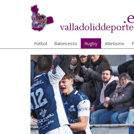
Pasar
al
.
contenido
principal
valladoliddeporte
Fútbol
Baloncesto
Rugby
Atletismo
P