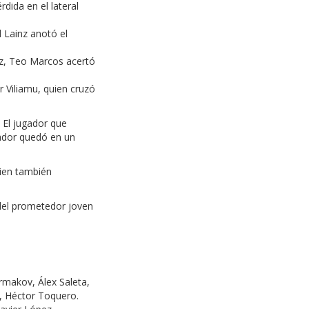
dida en el lateral
 Lainz anotó el
vez, Teo Marcos acertó
 Viliamu, quien cruzó
. El jugador que
cador quedó en un
uien también
 del prometedor joven
rmakov, Álex Saleta,
, Héctor Toquero.