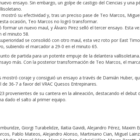
 nuevo ensayo. Sin embargo, un golpe de castigo del Ciencias y una pér
lisoletano.
mostró su efectividad y, tras un preciso pase de Teo Marcos, Miguel
esta ocasión, Teo Marcos no logró transformar.
ó formar un nuevo maul, y Álvaro Pirez selló el tercer ensayo. Esta 
n el minuto 58.
perioridad se consolidó con otro maul, esta vez roto por East Timor
yo, subiendo el marcador a 29-0 en el minuto 65.
punto de partida para un potente empuje de la delantera vallisoletana
 ensayo más. Con la posterior transformación de Teo Marcos, el mar
ias mostró coraje y consiguió un ensayo a través de Damián Huber, q
l de 36-7 a favor del VRAC Quesos Entrepinares.
 M23 provenientes de su cantera en la alineación, destacando el debut
a dado el salto al primer equipo.
uridze, Giorgi Turabelidze, Ilaitia Gavidi, Alejandro Pérez, Maxim E
os, Pablo Mateos, Alejandro Alonso, Martiniano Cian, Miguel Lainz