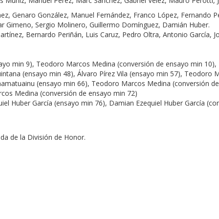
 Muñiz, Manuel Pérez, Marc Sánchez, Gabriel Vélez, Mauro Perotti, J
chez, Genaro González, Manuel Fernández, Franco López, Fernando Pe
r Gimeno, Sergio Molinero, Guillermo Domínguez, Damián Huber.
rtínez, Bernardo Periñán, Luis Caruz, Pedro Oltra, Antonio García, J
nsayo min 9), Teodoro Marcos Medina (conversión de ensayo min 10)
uintana (ensayo min 48), Álvaro Pírez Vila (ensayo min 57), Teodoro
Faamatuainu (ensayo min 66), Teodoro Marcos Medina (conversión de
rcos Medina (conversión de ensayo min 72)
quiel Huber García (ensayo min 76), Damian Ezequiel Huber García (c
ada de la División de Honor.