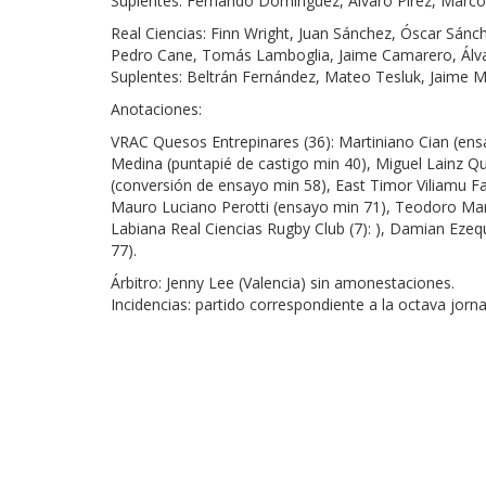
Suplentes: Fernando Domínguez, Álvaro Pírez, Marcos
Real Ciencias: Finn Wright, Juan Sánchez, Óscar Sán
Pedro Cane, Tomás Lamboglia, Jaime Camarero, Álva
Suplentes: Beltrán Fernández, Mateo Tesluk, Jaime Ma
Anotaciones:
VRAC Quesos Entrepinares (36): Martiniano Cian (e
Medina (puntapié de castigo min 40), Miguel Lainz Q
(conversión de ensayo min 58), East Timor Viliamu 
Mauro Luciano Perotti (ensayo min 71), Teodoro Ma
Labiana Real Ciencias Rugby Club (7): ), Damian Eze
77).
Árbitro: Jenny Lee (Valencia) sin amonestaciones.
Incidencias: partido correspondiente a la octava jorn