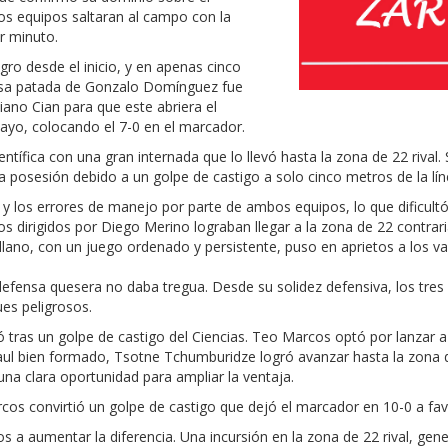
 equipos saltaran al campo con la
r minuto.
ro desde el inicio, y en apenas cinco
cisa patada de Gonzalo Domínguez fue
iano Cian para que este abriera el
yo, colocando el 7-0 en el marcador.
entífica con una gran internada que lo llevó hasta la zona de 22 rival
la posesión debido a un golpe de castigo a solo cinco metros de la lí
 y los errores de manejo por parte de ambos equipos, lo que dificultó
os dirigidos por Diego Merino lograban llegar a la zona de 22 contrar
villano, con un juego ordenado y persistente, puso en aprietos a los v
 defensa quesera no daba tregua. Desde su solidez defensiva, los tres
es peligrosos.
 tras un golpe de castigo del Ciencias. Teo Marcos optó por lanzar a 
aul bien formado, Tsotne Tchumburidze logró avanzar hasta la zona 
na clara oportunidad para ampliar la ventaja.
cos convirtió un golpe de castigo que dejó el marcador en 10-0 a fav
a aumentar la diferencia. Una incursión en la zona de 22 rival, gene