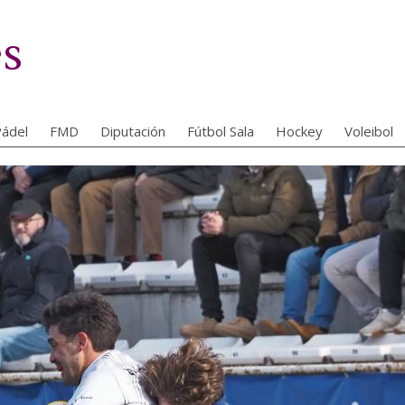
es
ádel
FMD
Diputación
Fútbol Sala
Hockey
Voleibol