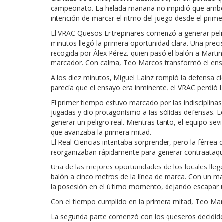
campeonato. La helada mañana no impidió que ambos
intención de marcar el ritmo del juego desde el prime
El VRAC Quesos Entrepinares comenzó a generar pelig
minutos llegó la primera oportunidad clara. Una pre
recogida por Álex Pérez, quien pasó el balón a Martin
marcador. Con calma, Teo Marcos transformó el ensa
A los diez minutos, Miguel Lainz rompió la defensa ci
parecía que el ensayo era inminente, el VRAC perdió 
El primer tiempo estuvo marcado por las indisciplinas
jugadas y dio protagonismo a las sólidas defensas. L
generar un peligro real. Mientras tanto, el equipo se
que avanzaba la primera mitad.
El Real Ciencias intentaba sorprender, pero la férrea
reorganizaban rápidamente para generar contraataqu
Una de las mejores oportunidades de los locales llegó
balón a cinco metros de la línea de marca. Con un m
la posesión en el último momento, dejando escapar u
Con el tiempo cumplido en la primera mitad, Teo Mar
La segunda parte comenzó con los queseros decididos 