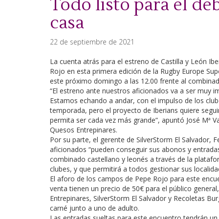
Todo listo para el de
casa
22 de septiembre de 2021
La cuenta atrás para el estreno de Castilla y León I
Rojo en esta primera edición de la Rugby Europe Sup
este próximo domingo a las 12.00 frente al combina
“El estreno ante nuestros aficionados va a ser muy im
Estamos echando a andar, con el impulso de los clube
temporada, pero el proyecto de Iberians quiere segui
permita ser cada vez más grande”, apuntó José Mª V
Quesos Entrepinares.
Por su parte, el gerente de SilverStorm El Salvador, 
aficionados “pueden conseguir sus abonos y entradas 
combinado castellano y leonés a través de la plataf
clubes, y que permitirá a todos gestionar sus localida
El aforo de los campos de Pepe Rojo para este encuen
venta tienen un precio de 50€ para el público genera
Entrepinares, SilverStorm El Salvador y Recoletas B
carné junto a uno de adulto.
Las entradas sueltas para este encuentro tendrán un 