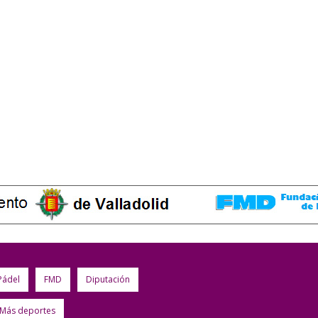
Pádel
FMD
Diputación
Más deportes