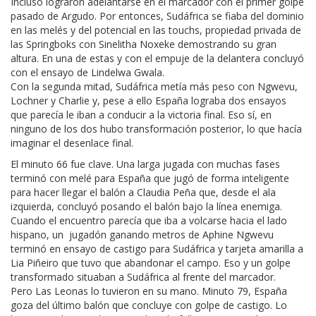
Incluso lograron adelantarse en el marcador con el primer golpe
pasado de Argudo. Por entonces, Sudáfrica se fiaba del dominio
en las melés y del potencial en las touchs, propiedad privada de
las Springboks con Sinelitha Noxeke demostrando su gran
altura. En una de estas y con el empuje de la delantera concluyó
con el ensayo de Lindelwa Gwala.
Con la segunda mitad, Sudáfrica metía más peso con Ngwevu,
Lochner y Charlie y, pese a ello España lograba dos ensayos
que parecía le iban a conducir a la victoria final. Eso sí, en
ninguno de los dos hubo transformación posterior, lo que hacía
imaginar el desenlace final.
El minuto 66 fue clave. Una larga jugada con muchas fases
terminó con melé para España que jugó de forma inteligente
para hacer llegar el balón a Claudia Peña que, desde el ala
izquierda, concluyó posando el balón bajo la línea enemiga.
Cuando el encuentro parecía que iba a volcarse hacia el lado
hispano, un jugadón ganando metros de Aphine Ngwevu
terminó en ensayo de castigo para Sudáfrica y tarjeta amarilla a
Lia Piñeiro que tuvo que abandonar el campo. Eso y un golpe
transformado situaban a Sudáfrica al frente del marcador.
Pero Las Leonas lo tuvieron en su mano. Minuto 79, España
goza del último balón que concluye con golpe de castigo. Lo