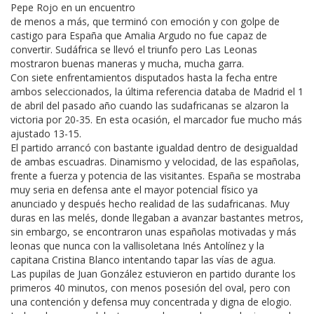
Pepe Rojo en un encuentro
de menos a más, que terminó con emoción y con golpe de
castigo para España que Amalia Argudo no fue capaz de
convertir. Sudáfrica se llevó el triunfo pero Las Leonas
mostraron buenas maneras y mucha, mucha garra.
Con siete enfrentamientos disputados hasta la fecha entre
ambos seleccionados, la última referencia databa de Madrid el 1
de abril del pasado año cuando las sudafricanas se alzaron la
victoria por 20-35. En esta ocasión, el marcador fue mucho más
ajustado 13-15.
El partido arrancó con bastante igualdad dentro de desigualdad
de ambas escuadras. Dinamismo y velocidad, de las españolas,
frente a fuerza y potencia de las visitantes. España se mostraba
muy seria en defensa ante el mayor potencial físico ya
anunciado y después hecho realidad de las sudafricanas. Muy
duras en las melés, donde llegaban a avanzar bastantes metros,
sin embargo, se encontraron unas españolas motivadas y más
leonas que nunca con la vallisoletana Inés Antolínez y la
capitana Cristina Blanco intentando tapar las vías de agua.
Las pupilas de Juan González estuvieron en partido durante los
primeros 40 minutos, con menos posesión del oval, pero con
una contención y defensa muy concentrada y digna de elogio.