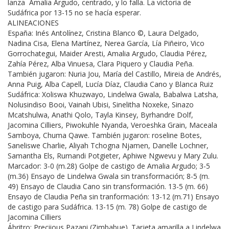
lanza Amalia Argudo, centrado, y lo falla. La victoria de
Sudáfrica por 13-15 no se hacía esperar.
ALINEACIONES
España: Inés Antolínez, Cristina Blanco ©, Laura Delgado,
Nadina Cisa, Elena Martínez, Nerea García, Lía Piñeiro, Vico
Gorrochategui, Maider Aresti, Amalia Argudo, Claudia Pérez,
Zahía Pérez, Alba Vinuesa, Clara Piquero y Claudia Peña.
También jugaron: Nuria Jou, María del Castillo, Mireia de Andrés,
Anna Puig, Alba Capell, Lucía Díaz, Claudia Cano y Blanca Ruiz
Sudáfrica: Xoliswa Khuzwayo, Lindelwa Gwala, Babalwa Latsha,
Nolusindiso Booi, Vainah Ubisi, Sinelitha Noxeke, Sinazo
Mcatshulwa, Anathi Qolo, Tayla Kinsey, Byrhandre Dolf,
Jacomina Cilliers, Piwokuhle Nyanda, Veroeshka Grain, Maceala
Samboya, Chuma Qawe. También jugaron: roseline Botes,
Saneliswe Charlie, Aliyah Tchogna Njamen, Danelle Lochner,
Samantha Els, Rumandi Potgieter, Aphiwe Ngwevu y Mary Zulu.
Marcador: 3-0 (m.28) Golpe de castigo de Amalia Argudo; 3-5
(m.36) Ensayo de Lindelwa Gwala sin transformación; 8-5 (m.
49) Ensayo de Claudia Cano sin transformación. 13-5 (m. 66)
Ensayo de Claudia Peña sin tranformación: 13-12 (m.71) Ensayo
de castigo para Sudáfrica. 13-15 (m. 78) Golpe de castigo de
Jacomina Cilliers
Ábritro: Preciious Pazani (Zimbabue). Tarjeta amarilla a Lindelwa