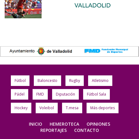
Fútbol
Baloncesto
Rugby
Atletismo
Pádel
FMD
Diputación
Fútbol Sala
Hockey
Voleibol
T.mesa
Más deportes
INICIO
HEMEROTECA
OPINIONES
REPORTAJES
CONTACTO