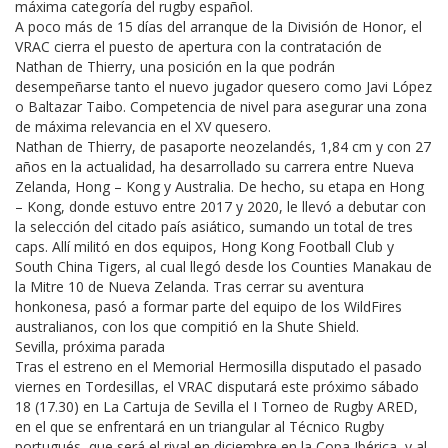
máxima categoría del rugby español.
A poco más de 15 días del arranque de la División de Honor, el
VRAC cierra el puesto de apertura con la contratación de
Nathan de Thierry, una posición en la que podrán
desempeñarse tanto el nuevo jugador quesero como Javi López
o Baltazar Taibo. Competencia de nivel para asegurar una zona
de máxima relevancia en el XV quesero.
Nathan de Thierry, de pasaporte neozelandés, 1,84 cm y con 27
años en la actualidad, ha desarrollado su carrera entre Nueva
Zelanda, Hong – Kong y Australia. De hecho, su etapa en Hong
– Kong, donde estuvo entre 2017 y 2020, le llevó a debutar con
la selección del citado país asiático, sumando un total de tres
caps. Allí militó en dos equipos, Hong Kong Football Club y
South China Tigers, al cual llegó desde los Counties Manakau de
la Mitre 10 de Nueva Zelanda. Tras cerrar su aventura
honkonesa, pasó a formar parte del equipo de los WildFires
australianos, con los que compitió en la Shute Shield.
Sevilla, próxima parada
Tras el estreno en el Memorial Hermosilla disputado el pasado
viernes en Tordesillas, el VRAC disputará este próximo sábado
18 (17.30) en La Cartuja de Sevilla el I Torneo de Rugby ARED,
en el que se enfrentará en un triangular al Técnico Rugby
portugués, que será el rival en diciembre en la Copa Ibérica, y al