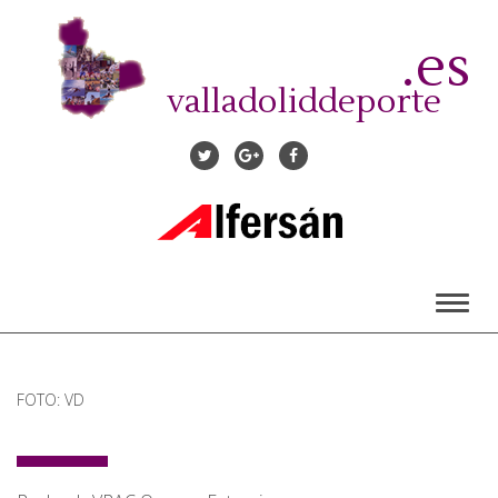
Pasar
al
.es
contenido
principal
valladoliddeporte
Toggl
naviga
FOTO: VD