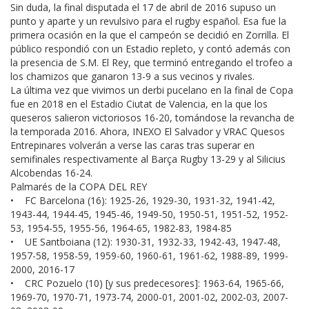
Sin duda, la final disputada el 17 de abril de 2016 supuso un
punto y aparte y un revulsivo para el rugby español. Esa fue la
primera ocasión en la que el campeón se decidió en Zorrilla. El
público respondió con un Estadio repleto, y contó además con
la presencia de S.M. El Rey, que terminó entregando el trofeo a
los chamizos que ganaron 13-9 a sus vecinos y rivales.
La última vez que vivimos un derbi pucelano en la final de Copa
fue en 2018 en el Estadio Ciutat de Valencia, en la que los
queseros salieron victoriosos 16-20, tomándose la revancha de
la temporada 2016. Ahora, INEXO El Salvador y VRAC Quesos
Entrepinares volverán a verse las caras tras superar en
semifinales respectivamente al Barça Rugby 13-29 y al Silicius
Alcobendas 16-24.
Palmarés de la COPA DEL REY
• FC Barcelona (16): 1925-26, 1929-30, 1931-32, 1941-42,
1943-44, 1944-45, 1945-46, 1949-50, 1950-51, 1951-52, 1952-
53, 1954-55, 1955-56, 1964-65, 1982-83, 1984-85
• UE Santboiana (12): 1930-31, 1932-33, 1942-43, 1947-48,
1957-58, 1958-59, 1959-60, 1960-61, 1961-62, 1988-89, 1999-
2000, 2016-17
• CRC Pozuelo (10) [y sus predecesores]: 1963-64, 1965-66,
1969-70, 1970-71, 1973-74, 2000-01, 2001-02, 2002-03, 2007-