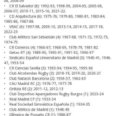
08, 2008-09
• CR El Salvador (8): 1992-93, 1998-99, 2004-05, 2005-06,
2006-07, 2010-11, 2015-16, 2021-22.
• CD Arquitectura (6): 1975-76, 1979-80, 1980-81, 1983-84,
1985-86, 1987-88.
• VRAC (6): 1997-98, 2009-10, 2013-14, 2014-15, 2017-18,
2022-23
• Club Atlético San Sebastián (4): 1967-68, 1971-72, 1972-73,
1974-75
• CR Cisneros (4): 1966-67, 1968-69, 1978-79, 1981-82
• Getxo RT (4): 1989-90, 1990-91, 1991-92, 1996-97
• Sindicato Español Universitario de Madrid (3): 1940-41, 1946-
47, 1953-54
• CR Ciencias Sevilla (3): 1993-94, 1994-95, 1995-96
• Club Alcobendas Rugby (3): 2018-19, 2019-20, 2020-21
• Club Natació Barcelona (2): 1956-57, 1962-63
• CAU Madrid RC (2): 1976-77, 1977-78
• Ordizia RE (2): 2011-12, 2012-13
• Club Deportivo Aparejadores Rugby Burgos (1): 2023-24
• Real Madrid CF (1): 1933-34
• Real Sociedad Gimnástica Española (1): 1934-35
• Club Atlético de Madrid (1): 1948-49
• Olímpico de Pozuelo CR (1): 1986-87