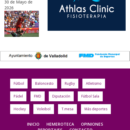
30 de Mayo de
2026
Fútbol
Baloncesto
Rugby
Atletismo
Pádel
FMD
Diputación
Fútbol Sala
Hockey
Voleibol
T.mesa
Más deportes
INICIO
HEMEROTECA
OPINIONES
REPORTAJES
CONTACTO