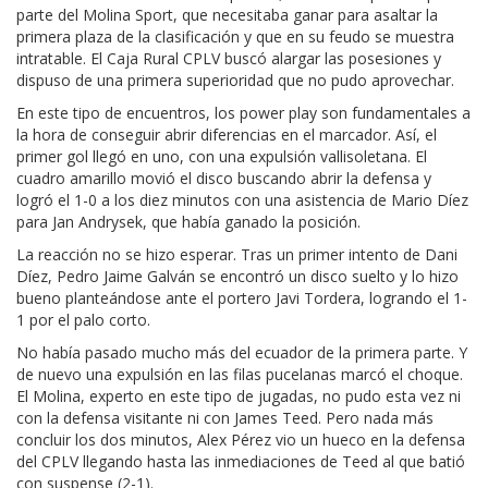
parte del Molina Sport, que necesitaba ganar para asaltar la
primera plaza de la clasificación y que en su feudo se muestra
intratable. El Caja Rural CPLV buscó alargar las posesiones y
dispuso de una primera superioridad que no pudo aprovechar.
En este tipo de encuentros, los power play son fundamentales a
la hora de conseguir abrir diferencias en el marcador. Así, el
primer gol llegó en uno, con una expulsión vallisoletana. El
cuadro amarillo movió el disco buscando abrir la defensa y
logró el 1-0 a los diez minutos con una asistencia de Mario Díez
para Jan Andrysek, que había ganado la posición.
La reacción no se hizo esperar. Tras un primer intento de Dani
Díez, Pedro Jaime Galván se encontró un disco suelto y lo hizo
bueno planteándose ante el portero Javi Tordera, logrando el 1-
1 por el palo corto.
No había pasado mucho más del ecuador de la primera parte. Y
de nuevo una expulsión en las filas pucelanas marcó el choque.
El Molina, experto en este tipo de jugadas, no pudo esta vez ni
con la defensa visitante ni con James Teed. Pero nada más
concluir los dos minutos, Alex Pérez vio un hueco en la defensa
del CPLV llegando hasta las inmediaciones de Teed al que batió
con suspense (2-1).