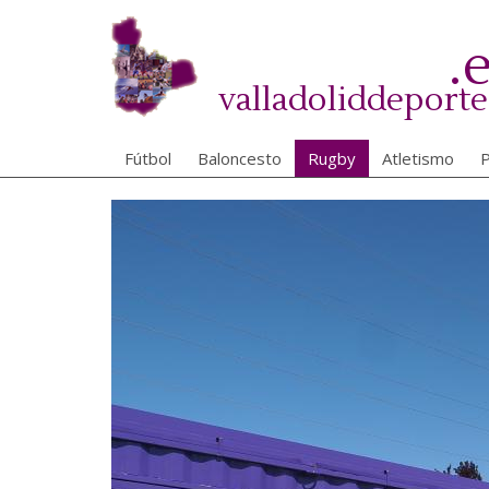
Pasar
al
.
contenido
principal
valladoliddeporte
Fútbol
Baloncesto
Rugby
Atletismo
P