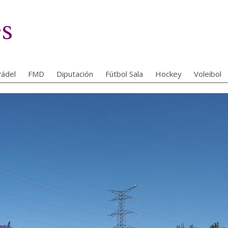
es
ádel
FMD
Diputación
Fútbol Sala
Hockey
Voleibol