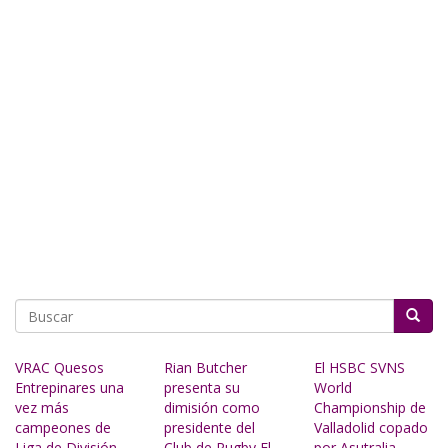
Buscar
VRAC Quesos
Rian Butcher
El HSBC SVNS
Entrepinares una
presenta su
World
vez más
dimisión como
Championship de
campeones de
presidente del
Valladolid copado
Liga de División
Club de Rugby El
por Asutralia