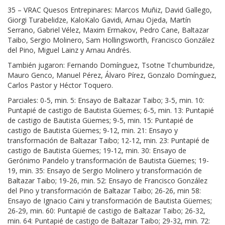
35 – VRAC Quesos Entrepinares: Marcos Muñiz, David Gallego,
Giorgi Turabelidze, KaloKalo Gavidi, Arnau Ojeda, Martín
Serrano, Gabriel Vélez, Maxim Ermakov, Pedro Cane, Baltazar
Taibo, Sergio Molinero, Sam Hollingsworth, Francisco González
del Pino, Miguel Lainz y Arnau Andrés.
También jugaron: Fernando Domínguez, Tsotne Tchumburidze,
Mauro Genco, Manuel Pérez, Álvaro Pírez, Gonzalo Domínguez,
Carlos Pastor y Héctor Toquero.
Parciales: 0-5, min. 5: Ensayo de Baltazar Taibo; 3-5, min. 10:
Puntapié de castigo de Bautista Güemes; 6-5, min. 13: Puntapié
de castigo de Bautista Güemes; 9-5, min. 15: Puntapié de
castigo de Bautista Güemes; 9-12, min. 21: Ensayo y
transformación de Baltazar Taibo; 12-12, min. 23: Puntapié de
castigo de Bautista Güemes; 19-12, min. 30: Ensayo de
Gerónimo Pandelo y transformación de Bautista Güemes; 19-
19, min. 35: Ensayo de Sergio Molinero y transformación de
Baltazar Taibo; 19-26, min. 52: Ensayo de Francisco González
del Pino y transformación de Baltazar Taibo; 26-26, min 58:
Ensayo de Ignacio Caini y transformación de Bautista Güemes;
26-29, min. 60: Puntapié de castigo de Baltazar Taibo; 26-32,
min. 64: Puntapié de castigo de Baltazar Taibo; 29-32, min. 72: