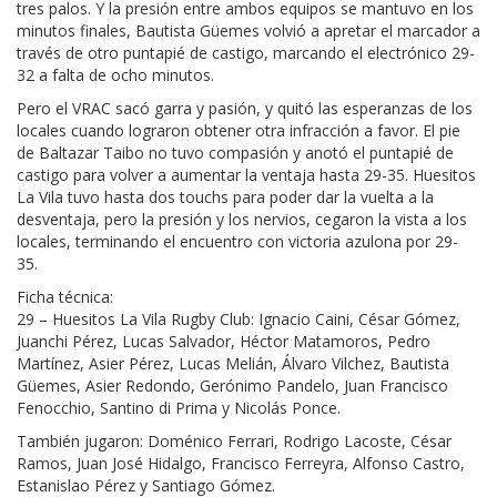
tres palos. Y la presión entre ambos equipos se mantuvo en los
minutos finales, Bautista Güemes volvió a apretar el marcador a
través de otro puntapié de castigo, marcando el electrónico 29-
32 a falta de ocho minutos.
Pero el VRAC sacó garra y pasión, y quitó las esperanzas de los
locales cuando lograron obtener otra infracción a favor. El pie
de Baltazar Taibo no tuvo compasión y anotó el puntapié de
castigo para volver a aumentar la ventaja hasta 29-35. Huesitos
La Vila tuvo hasta dos touchs para poder dar la vuelta a la
desventaja, pero la presión y los nervios, cegaron la vista a los
locales, terminando el encuentro con victoria azulona por 29-
35.
Ficha técnica:
29 – Huesitos La Vila Rugby Club: Ignacio Caini, César Gómez,
Juanchi Pérez, Lucas Salvador, Héctor Matamoros, Pedro
Martínez, Asier Pérez, Lucas Melián, Álvaro Vilchez, Bautista
Güemes, Asier Redondo, Gerónimo Pandelo, Juan Francisco
Fenocchio, Santino di Prima y Nicolás Ponce.
También jugaron: Doménico Ferrari, Rodrigo Lacoste, César
Ramos, Juan José Hidalgo, Francisco Ferreyra, Alfonso Castro,
Estanislao Pérez y Santiago Gómez.