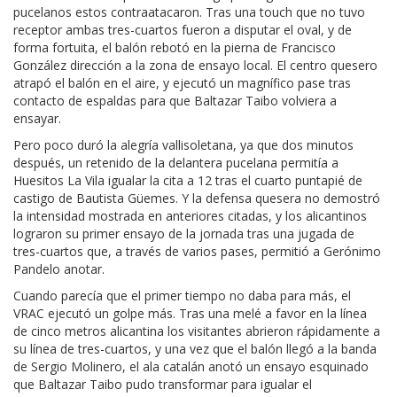
pucelanos estos contraatacaron. Tras una touch que no tuvo
receptor ambas tres-cuartos fueron a disputar el oval, y de
forma fortuita, el balón rebotó en la pierna de Francisco
González dirección a la zona de ensayo local. El centro quesero
atrapó el balón en el aire, y ejecutó un magnífico pase tras
contacto de espaldas para que Baltazar Taibo volviera a
ensayar.
Pero poco duró la alegría vallisoletana, ya que dos minutos
después, un retenido de la delantera pucelana permitía a
Huesitos La Vila igualar la cita a 12 tras el cuarto puntapié de
castigo de Bautista Güemes. Y la defensa quesera no demostró
la intensidad mostrada en anteriores citadas, y los alicantinos
lograron su primer ensayo de la jornada tras una jugada de
tres-cuartos que, a través de varios pases, permitió a Gerónimo
Pandelo anotar.
Cuando parecía que el primer tiempo no daba para más, el
VRAC ejecutó un golpe más. Tras una melé a favor en la línea
de cinco metros alicantina los visitantes abrieron rápidamente a
su línea de tres-cuartos, y una vez que el balón llegó a la banda
de Sergio Molinero, el ala catalán anotó un ensayo esquinado
que Baltazar Taibo pudo transformar para igualar el