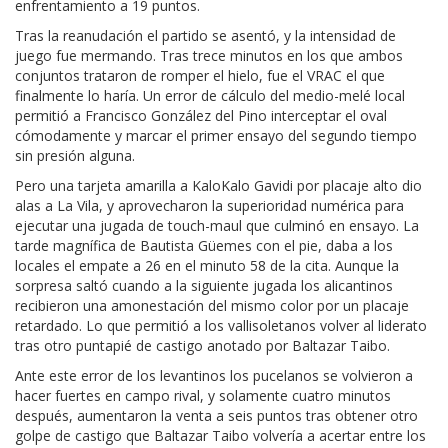
enfrentamiento a 19 puntos.
Tras la reanudación el partido se asentó, y la intensidad de
juego fue mermando. Tras trece minutos en los que ambos
conjuntos trataron de romper el hielo, fue el VRAC el que
finalmente lo haría. Un error de cálculo del medio-melé local
permitió a Francisco González del Pino interceptar el oval
cómodamente y marcar el primer ensayo del segundo tiempo
sin presión alguna.
Pero una tarjeta amarilla a KaloKalo Gavidi por placaje alto dio
alas a La Vila, y aprovecharon la superioridad numérica para
ejecutar una jugada de touch-maul que culminó en ensayo. La
tarde magnífica de Bautista Güemes con el pie, daba a los
locales el empate a 26 en el minuto 58 de la cita. Aunque la
sorpresa saltó cuando a la siguiente jugada los alicantinos
recibieron una amonestación del mismo color por un placaje
retardado. Lo que permitió a los vallisoletanos volver al liderato
tras otro puntapié de castigo anotado por Baltazar Taibo.
Ante este error de los levantinos los pucelanos se volvieron a
hacer fuertes en campo rival, y solamente cuatro minutos
después, aumentaron la venta a seis puntos tras obtener otro
golpe de castigo que Baltazar Taibo volvería a acertar entre los