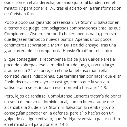
oposición en el ala derecha, posando junto al banderín en el
minuto 17 para poner el 7-3 tras el acierto en la transformación
de Christian Rust.
Poco a poco iba ganando presencia SilverStorm El Salvador en
el terreno de juego, con peligrosas combinaciones ante las que
Complutense Cisneros no podía hacer apenas nada, pero sin
que llegasen tampoco nuevos puntos. Apenas unos pocos
centímetros separaron a Martin Du Toit del ensayo, tras una
gran carrera de su compatriota Hansie Graaff por el centro.
Sí que conseguían la recompensa los de Juan Carlos Pérez al
poco de sobrepasarse la media hora de juego, con un largo
ataque en la 22 visitante, en el que la defensa madrileña
cometió varias indisciplinas, que terminarían por hacer que el sr.
Fanlo decretase ensayo de castigo, con lo que la ventaja
vallisoletana se estiraba en ese momento hasta el 14-3.
Pero, lejos de rendirse, Complutense Cisneros trataría de poner
en solfa de nuevo el dominio local, con un buen ataque que
alcanzaba la 22 de SilverStorm El Salvador. Sin embargo, no
conseguían penetrar en la defensa, pero sí lo hacían con un
golpe de castigo centrado, que Rodríguez volvía a pasar certero
en el minuto 34 para poner el 14-6.