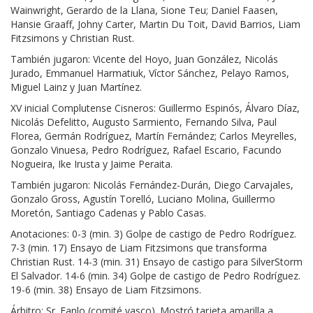
Wainwright, Gerardo de la Llana, Sione Teu; Daniel Faasen,
Hansie Graaff, Johny Carter, Martin Du Toit, David Barrios, Liam
Fitzsimons y Christian Rust.
También jugaron: Vicente del Hoyo, Juan González, Nicolás
Jurado, Emmanuel Harmatiuk, Víctor Sánchez, Pelayo Ramos,
Miguel Lainz y Juan Martínez.
XV inicial Complutense Cisneros: Guillermo Espinós, Álvaro Díaz,
Nicolás Defelitto, Augusto Sarmiento, Fernando Silva, Paul
Florea, Germán Rodríguez, Martín Fernández; Carlos Meyrelles,
Gonzalo Vinuesa, Pedro Rodríguez, Rafael Escario, Facundo
Nogueira, Ike Irusta y Jaime Peraita.
También jugaron: Nicolás Fernández-Durán, Diego Carvajales,
Gonzalo Gross, Agustín Torelló, Luciano Molina, Guillermo
Moretón, Santiago Cadenas y Pablo Casas.
Anotaciones: 0-3 (min. 3) Golpe de castigo de Pedro Rodríguez.
7-3 (min. 17) Ensayo de Liam Fitzsimons que transforma
Christian Rust. 14-3 (min. 31) Ensayo de castigo para SilverStorm
El Salvador. 14-6 (min. 34) Golpe de castigo de Pedro Rodríguez.
19-6 (min. 38) Ensayo de Liam Fitzsimons.
Árbitro: Sr. Fanlo (comité vasco). Mostró tarjeta amarilla a