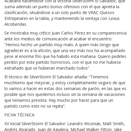
Acabaría haciéndose con la victoria SilverStorm El Salvador, que
suma además un punto bonus ofensivo con el que aprieta la
clasificación, situándose a un solo punto de VRAC Quesos
Entrepinares en la tabla, y manteniendo la ventaja con Lexus
Alcobendas.
Se mostraba muy crítico Juan Carlos Pérez en su comparecencia
ante los medios de comunicación al acabar el encuentro:
“Hemos hecho un partido muy malo. A quien más tengo que
agradecer es a la afición, que una vez más nos ha acompañado
pese al enorme frío que ha habido esta mañana. Quiero pedirles
perdón por este partido horroroso, con el que no me hubiese
extrañado que se hubieran marchado todos”.
El técnico de SilverStorm El Salvador añadía: “Tenemos
muchísimo que mejorar, y estoy completamente seguro de que
lo vamos a hacer en estas dos semanas de parón, en las que es
posible que nos quedemos incluso sin la semana de vacaciones
que teníamos prevista. Hay mucho por hacer para que un
partido como este no se repita”.
FICHA TÉCNICA
XV inicial SilverStorm El Salvador: Leandro Wozniak, Matt Smith,
Andrés Alvarado, Juan de Aguilera, Michael Walker-Fitton, Jake