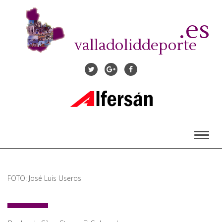
Pasar
al
.es
contenido
principal
valladoliddeporte
Toggl
naviga
FOTO: José Luis Useros