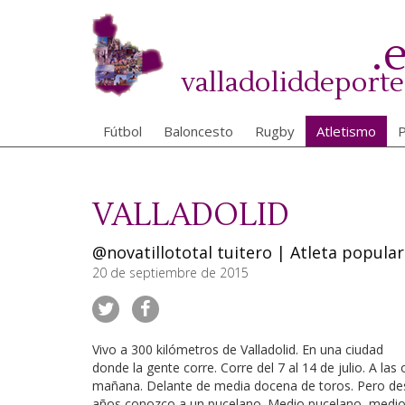
Pasar
al
.
contenido
principal
valladoliddeporte
Fútbol
Baloncesto
Rugby
Atletismo
P
VALLADOLID
@novatillototal tuitero
|
Atleta popular
20 de septiembre de 2015
Vivo a 300 kilómetros de Valladolid. En una ciudad
donde la gente corre. Corre del 7 al 14 de julio. A las
mañana. Delante de media docena de toros. Pero de
años conozco a un pucelano. Medio pucelano, medio