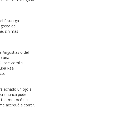
del Pisuerga
ngosta del
ne, sin más
s Angustias o del
do una
 José Zorrilla
Aúpa Real
azo.
uve echado un ojo a
otra nunca pude
tter, me tocó un
 me acerqué a correr.