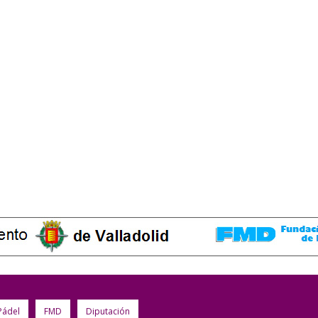
Pádel
FMD
Diputación