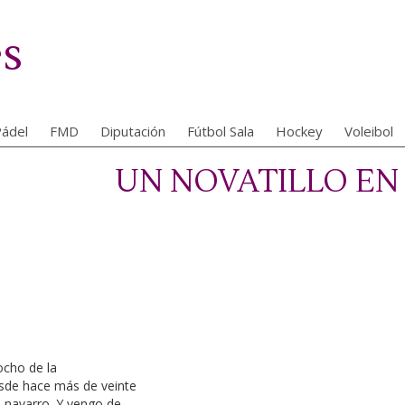
es
ádel
FMD
Diputación
Fútbol Sala
Hockey
Voleibol
UN NOVATILLO EN
 ocho de la
sde hace más de veinte
 navarro. Y vengo de