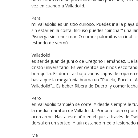
vez en cuando a Valladolid.
Para
mi Valladolid es un sitio curioso. Puedes ir a la playa 
sin estar en la costa. Incluso puedes "pinchar" una la
Pisuerga sin tener mar. O comer palomitas sin ir al ci
estando de vermú.
Valladolid
es ser de Juan de Juni o de Gregorio Fernández. De la
Cristo universitario. Es ver cientos de niños escoltan
borriquilla. Es dormitar bajo varias capas de ropa en el
hasta que la megafonia brama un "Pucela, Pucela... 
Valladolid"... Es beber Ribera de Duero y comer lech
Pero
en Valladolid también se corre. Y desde siempre le t
la media maratón de Valladolid. Por una cosa o por 
acercarme. Hasta este año en el que, a través de Twi
dorsal en un sorteo. Y aún estando medio lesionado
Me