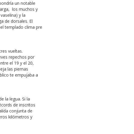
pondría un notable
larga, los muchos y
vaselina) y la
ga de dorsales. El
el templado clima pre
tres vueltas.
eves repechos por
tre el 19 y el 20,
eja las piernas
úblico te empujaba a
 la legua. Si la
écords de inscritos
alida conjunta de
eros kilómetros y