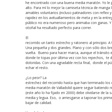
he encontrado con una buena media maratón. Yo le 
alto. Para mí lo mejor la camiseta técnica de manga 
amables voluntarios (incluso patinadores con reflex y 
rapidez en los avituallamientos de meta y en la entre
público no era numeroso pero animaba con ganas. Y 
otoñal ha resultado perfecto para correr.
El
recorrido un tanto estrecho y ratonero al principio. A 
Una pequeña y dos grandes. Plano y con sólo dos br
vuelta. Bueno para hacer marca, aunque el tránsito en
donde te topas por última vez con los repechos, te d
doloridas. Con una agradable recta final, donde el p
echar el resto.
¿Lo peor? La
estrechez del recorrido hasta que han terminado los de
media maratón de Valladolid quiere seguir batiendo r
(este año lo ha fijado en 2000) debe olvidarse de la s
media y legua. Eso, o arriesgarse a taponar los prim
bajar de calidad.