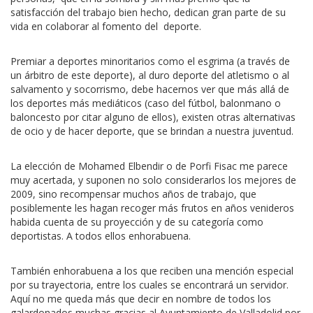
satisfacción del trabajo bien hecho, dedican gran parte de su
vida en colaborar al fomento del deporte.
Premiar a deportes minoritarios como el esgrima (a través de
un árbitro de este deporte), al duro deporte del atletismo o al
salvamento y socorrismo, debe hacernos ver que más allá de
los deportes más mediáticos (caso del fútbol, balonmano o
baloncesto por citar alguno de ellos), existen otras alternativas
de ocio y de hacer deporte, que se brindan a nuestra juventud.
La elección de Mohamed Elbendir o de Porfi Fisac me parece
muy acertada, y suponen no solo considerarlos los mejores de
2009, sino recompensar muchos años de trabajo, que
posiblemente les hagan recoger más frutos en años venideros
habida cuenta de su proyección y de su categoría como
deportistas. A todos ellos enhorabuena.
También enhorabuena a los que reciben una mención especial
por su trayectoria, entre los cuales se encontrará un servidor.
Aquí no me queda más que decir en nombre de todos los
galardonados muchas gracias al Ayuntamiento de Valladolid por