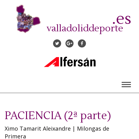
Pasar
al
.es
contenido
principal
valladoliddeporte
Toggl
naviga
PACIENCIA (2ª parte)
Ximo Tamarit Aleixandre
|
Milongas de
Primera