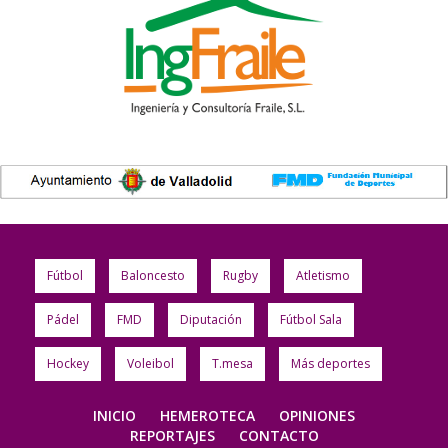
Fútbol
Baloncesto
Rugby
Atletismo
Pádel
FMD
Diputación
Fútbol Sala
Hockey
Voleibol
T.mesa
Más deportes
INICIO
HEMEROTECA
OPINIONES
REPORTAJES
CONTACTO