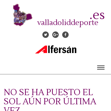
Pasar
al
.es
contenido
principal
valladoliddeporte
Toggl
naviga
NO SE HA PUESTO EL
SOL AÚN POR ÚLTIMA
VEZ