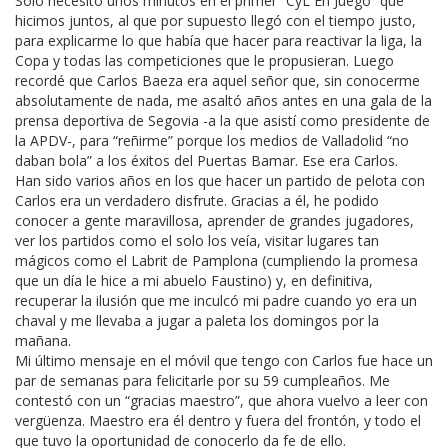
Solo necesitó unos minutos en el primer “CyL En Juego” que
hicimos juntos, al que por supuesto llegó con el tiempo justo,
para explicarme lo que había que hacer para reactivar la liga, la
Copa y todas las competiciones que le propusieran. Luego
recordé que Carlos Baeza era aquel señor que, sin conocerme
absolutamente de nada, me asaltó años antes en una gala de la
prensa deportiva de Segovia -a la que asistí como presidente de
la APDV-, para “reñirme” porque los medios de Valladolid “no
daban bola” a los éxitos del Puertas Bamar. Ese era Carlos.
Han sido varios años en los que hacer un partido de pelota con
Carlos era un verdadero disfrute. Gracias a él, he podido
conocer a gente maravillosa, aprender de grandes jugadores,
ver los partidos como el solo los veía, visitar lugares tan
mágicos como el Labrit de Pamplona (cumpliendo la promesa
que un día le hice a mi abuelo Faustino) y, en definitiva,
recuperar la ilusión que me inculcó mi padre cuando yo era un
chaval y me llevaba a jugar a paleta los domingos por la
mañana.
Mi último mensaje en el móvil que tengo con Carlos fue hace un
par de semanas para felicitarle por su 59 cumpleaños. Me
contestó con un “gracias maestro”, que ahora vuelvo a leer con
vergüenza. Maestro era él dentro y fuera del frontón, y todo el
que tuvo la oportunidad de conocerlo da fe de ello.