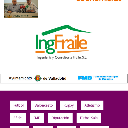
Fútbol
Baloncesto
Rugby
Atletismo
Pádel
FMD
Diputación
Fútbol Sala