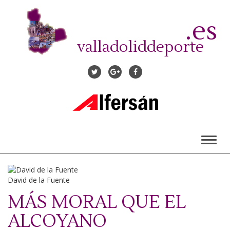
Pasar
al
.es
contenido
principal
valladoliddeporte
Toggl
naviga
David de la Fuente
MÁS MORAL QUE EL
ALCOYANO