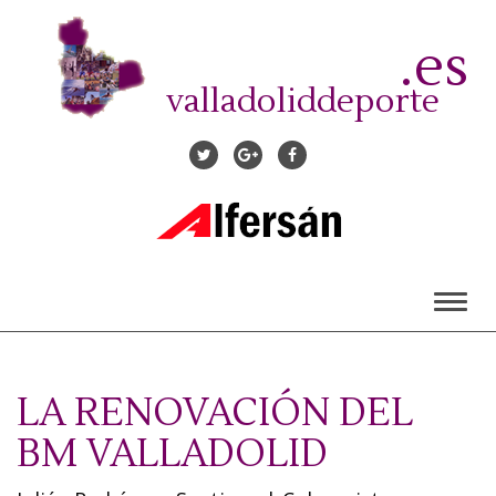
Pasar
al
.es
contenido
principal
valladoliddeporte
Toggl
naviga
LA RENOVACIÓN DEL
BM VALLADOLID