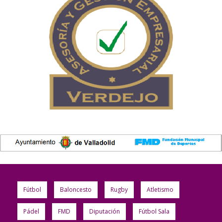
Fútbol
Baloncesto
Rugby
Atletismo
Pádel
FMD
Diputación
Fútbol Sala