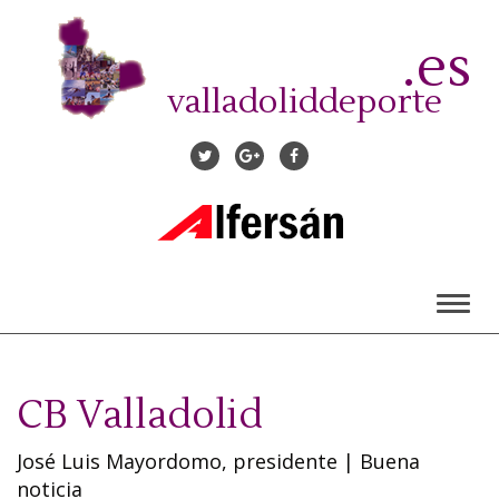
Pasar
al
.es
contenido
principal
valladoliddeporte
Toggl
naviga
CB Valladolid
José Luis Mayordomo, presidente
|
Buena
noticia