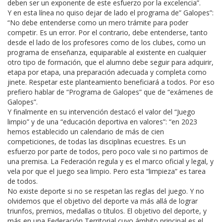
deben ser un exponente de este esfuerzo por la excelencia”.
Y en esta línea no quiso dejar de lado el programa de” Galopes”:
“No debe entenderse como un mero trámite para poder
competir. Es un error. Por el contrario, debe entenderse, tanto
desde el lado de los profesores como de los clubes, como un
programa de enseñanza, equiparable al existente en cualquier
otro tipo de formación, que el alumno debe seguir para adquirir,
etapa por etapa, una preparación adecuada y completa como
jinete. Respetar este planteamiento beneficiará a todos. Por eso
prefiero hablar de “Programa de Galopes” que de “exámenes de
Galopes”.
Y finalmente en su intervención destacó el valor del “Juego
limpio” y de una “educación deportiva en valores”: “en 2023
hemos establecido un calendario de más de cien
competiciones, de todas las disciplinas ecuestres. Es un
esfuerzo por parte de todos, pero poco vale si no partimos de
una premisa. La Federación regula y es el marco oficial y legal, y
vela por que el juego sea limpio. Pero esta “limpieza” es tarea
de todos.
No existe deporte si no se respetan las reglas del juego. Y no
olvidemos que el objetivo del deporte va más allá de lograr
triunfos, premios, medallas o títulos. El objetivo del deporte, y
más en una Federación Territorial cuyo ámbito principal es el