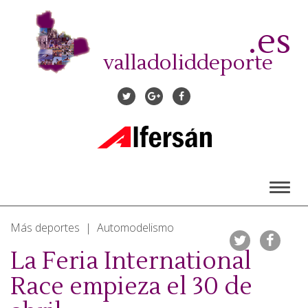
Pasar
al
.es
contenido
principal
valladoliddeporte
Toggl
naviga
Más deportes | Automodelismo
La Feria International
Race empieza el 30 de