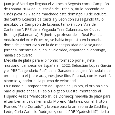
Juan José Verdugo llegaba el viernes a Segovia como Campeón
de España 2024 de Equitación de Trabajo, título obtenido en
Ginés (Sevilla). Y se ha marchado este domingo 19 de octubre,
del Centro Ecuestre de Castilla y León con su segundo título
absoluto de Campeón de España, también con “Aire de
Cantarinas”, PRE de la Yeguada Tres Columnas, de Ciudad
Rodrigo (Salamanca). El jinete y profesor de la Real Escuela
Andaluza del Arte Ecuestre, se había impuesto en la prueba de
doma del primer día y en la de manejabilidad de la segunda
jornada, mientras que, en la velocidad, disputada el domingo,
había sido cuarto.
Medalla de plata para el binomio formado por el jinete
murciano, campeón de España en 2022, Sebastián López García
y el PRE “Legendario Puli”, de la Ganadería Lugasa. Y medalla de
bronce para el jinete aragonés José Ríos Pascual, con Morante”,
binomio ganador de la prueba de velocidad.
En cuanto al Campeonato de España de Juniors, el oro ha sido
para el jinete andaluz Pablo Holgado Cuesta, montando al
Hispano-Árabe “Ventocillo II”, de Domecq; medalla de plata para
el también andaluz Fernando Moreno Martínez, con el Trotón
Francés “Palo Cortado”; y bronce para la amazona de Castilla y
León, Carla Carballo Rodríguez, con el PRE “Qadesh LIS”, de La