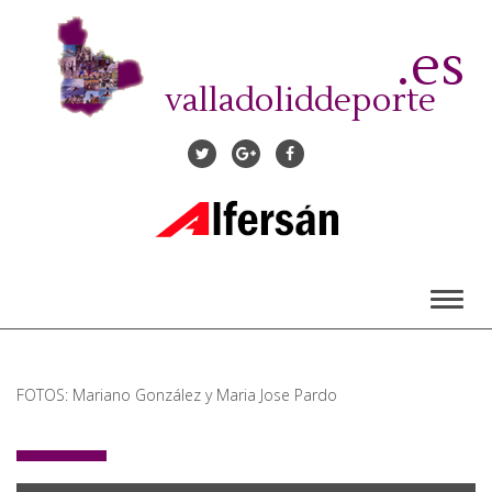
Pasar
al
.es
contenido
principal
valladoliddeporte
Toggl
naviga
FOTOS: Mariano González y Maria Jose Pardo