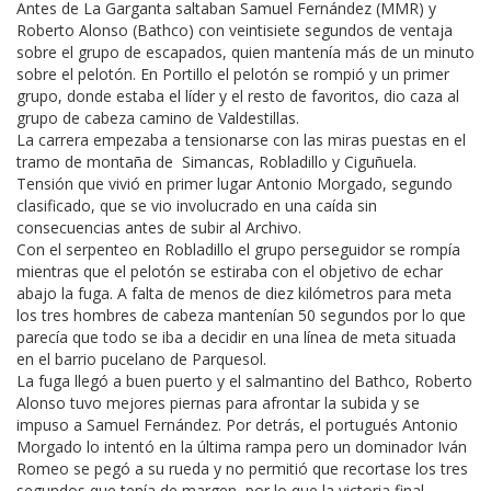
Antes de La Garganta saltaban Samuel Fernández (MMR) y
Roberto Alonso (Bathco) con veintisiete segundos de ventaja
sobre el grupo de escapados, quien mantenía más de un minuto
sobre el pelotón. En Portillo el pelotón se rompió y un primer
grupo, donde estaba el líder y el resto de favoritos, dio caza al
grupo de cabeza camino de Valdestillas.
La carrera empezaba a tensionarse con las miras puestas en el
tramo de montaña de Simancas, Robladillo y Ciguñuela.
Tensión que vivió en primer lugar Antonio Morgado, segundo
clasificado, que se vio involucrado en una caída sin
consecuencias antes de subir al Archivo.
Con el serpenteo en Robladillo el grupo perseguidor se rompía
mientras que el pelotón se estiraba con el objetivo de echar
abajo la fuga. A falta de menos de diez kilómetros para meta
los tres hombres de cabeza mantenían 50 segundos por lo que
parecía que todo se iba a decidir en una línea de meta situada
en el barrio pucelano de Parquesol.
La fuga llegó a buen puerto y el salmantino del Bathco, Roberto
Alonso tuvo mejores piernas para afrontar la subida y se
impuso a Samuel Fernández. Por detrás, el portugués Antonio
Morgado lo intentó en la última rampa pero un dominador Iván
Romeo se pegó a su rueda y no permitió que recortase los tres
segundos que tenía de margen, por lo que la victoria final