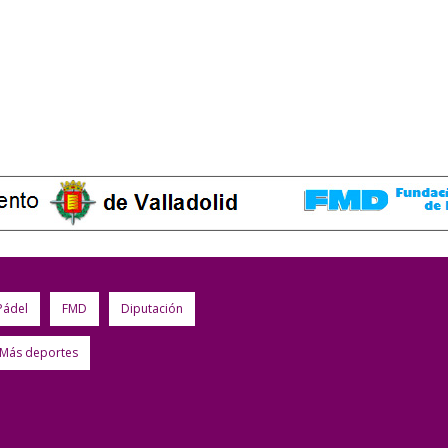
Pádel
FMD
Diputación
Más deportes