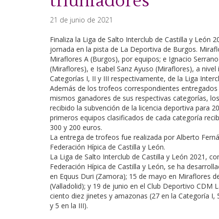
triunfadores
21 de junio de 2021
Finaliza la Liga de Salto Interclub de Castilla y León 2
jornada en la pista de La Deportiva de Burgos. Mirafl
Miraflores A (Burgos), por equipos; e Ignacio Serra
(Miraflores), e Isabel Sanz Ayuso (Miraflores), a nivel
Categorías I, II y III respectivamente, de la Liga Inte
Además de los trofeos correspondientes entregados
mismos ganadores de sus respectivas categorías, lo
recibido la subvención de la licencia deportiva para 2
primeros equipos clasificados de cada categoría reci
300 y 200 euros.
La entrega de trofeos fue realizada por Alberto Ferná
Federación Hípica de Castilla y León.
La Liga de Salto Interclub de Castilla y León 2021, c
Federación Hípica de Castilla y León, se ha desarrolla
en Equus Duri (Zamora); 15 de mayo en Miraflores d
(Valladolid); y 19 de junio en el Club Deportivo CDM 
ciento diez jinetes y amazonas (27 en la Categoría I, 57
y 5 en la III).