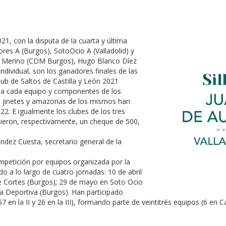
021, con la disputa de la cuarta y última
ores A (Burgos), SotoOcio A (Valladolid) y
no Merino (CDM Burgos), Hugo Blanco Díez
 individual, son los ganadores finales de las
rclub de Saltos de Castilla y León 2021
 a cada equipo y componentes de los
s jinetes y amazonas de los mismos han
022. E igualmente los clubes de los tres
bieron, respectivamente, un cheque de 500,
ndez Cuesta, secretario general de la
ompetición por equipos organizada por la
do a lo largo de cuatro jornadas: 10 de abril
e Cortes (Burgos); 29 de mayo en Soto Ocio
La Deportiva (Burgos). Han participado
 en la II y 26 en la III), formando parte de veintitrés equipos (6 en Ca