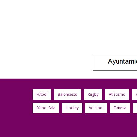
Fútbol
Baloncesto
Rugby
Atletismo
Fútbol Sala
Hockey
Voleibol
T.mesa