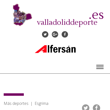
Pasar
al
.es
contenido
principal
valladoliddeporte
Toggl
naviga
Más deportes | Esgrima