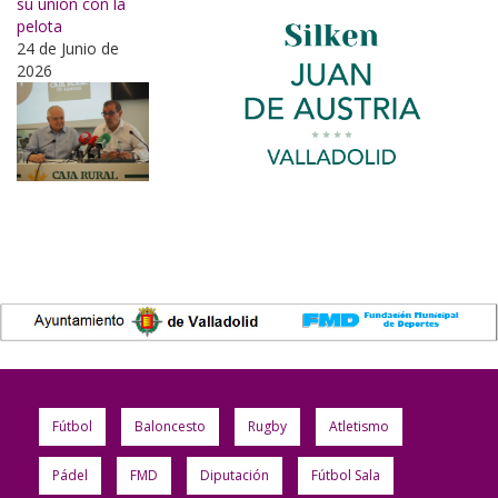
su unión con la
pelota
24 de Junio de
2026
Fútbol
Baloncesto
Rugby
Atletismo
Pádel
FMD
Diputación
Fútbol Sala