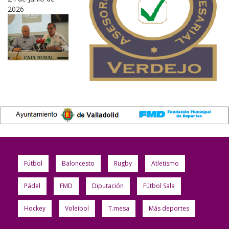
2026
Fútbol
Baloncesto
Rugby
Atletismo
Pádel
FMD
Diputación
Fútbol Sala
Hockey
Voleibol
T.mesa
Más deportes