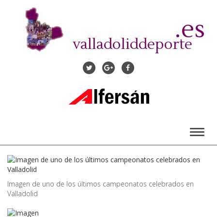
Pasar
al
.es
contenido
principal
valladoliddeporte
Toggl
naviga
Imagen de uno de los últimos campeonatos celebrados en
Valladolid