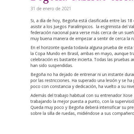
31 de enero de 2021
Si, a día de hoy, Begoña está clasificada entre las 18
asistir a los Juegos Paralímpicos. la esgrimista del Va
federación nacional para verse más cerca de un sueño
muy buena manera de empezar a sentir de cerca la ru
En el horizonte queda todavía alguna prueba de est
la Copa Mundo en Brasil, ambas en mayo, aunque tras 
celebración es bastante incierta. Todas las pruebas 
han sido suspendidas.
Begoña no ha dejado de entrenar ni un instante dur
por las restricciones. Ha superado una lesión y se h
poco con constancia y dedicación, ha vuelto a su nivel
Además del trabajo habitual con su entrenador Xose P
trabajando la mejor puesta a punto, con la supervi
Queda muy poco y Begoña deberá intensificar su prep
sobre la silla de ruedas, midiéndose a sus compa