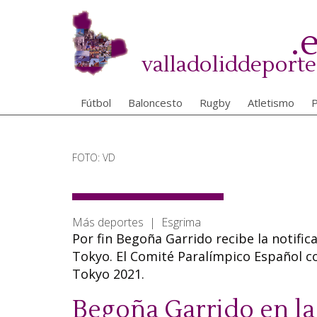
Pasar
al
.
contenido
principal
valladoliddeporte
Fútbol
Baloncesto
Rugby
Atletismo
P
FOTO: VD
Más deportes | Esgrima
Por fin Begoña Garrido recibe la notifi
Tokyo. El Comité Paralímpico Español co
Tokyo 2021.
Begoña Garrido en 