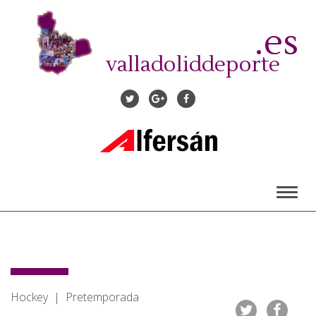
Pasar
al
.es
contenido
principal
valladoliddeporte
Toggl
naviga
Hockey | Pretemporada