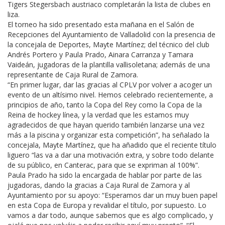
Tigers Stegersbach austriaco completarán la lista de clubes en
liza.
El torneo ha sido presentado esta mañana en el Salón de
Recepciones del Ayuntamiento de Valladolid con la presencia de
la concejala de Deportes, Mayte Martínez; del técnico del club
Andrés Portero y Paula Prado, Ainara Carranza y Tamara
Vaideán, jugadoras de la plantilla vallisoletana; además de una
representante de Caja Rural de Zamora.
“En primer lugar, dar las gracias al CPLV por volver a acoger un
evento de un altísimo nivel. Hemos celebrado recientemente, a
principios de año, tanto la Copa del Rey como la Copa de la
Reina de hockey línea, y la verdad que les estamos muy
agradecidos de que hayan querido también lanzarse una vez
más a la piscina y organizar esta competición”, ha señalado la
concejala, Mayte Martínez, que ha añadido que el reciente título
liguero “las va a dar una motivación extra, y sobre todo delante
de su público, en Canterac, para que se expriman al 100%”.
Paula Prado ha sido la encargada de hablar por parte de las
jugadoras, dando la gracias a Caja Rural de Zamora y al
Ayuntamiento por su apoyo: “Esperamos dar un muy buen papel
en esta Copa de Europa y revalidar el título, por supuesto. Lo
vamos a dar todo, aunque sabemos que es algo complicado, y