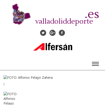
Pasar
al
.es
contenido
principal
valladoliddeporte
Toggl
naviga
f