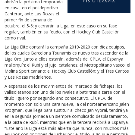
abrirán la próxima temporada
en casa, en el polideportivo
Canterac, ante Las Rozas el
primer fin de semana de
octubre, el 5-6; y cerrarán la Liga, en este caso en su fase
regular, también en su feudo, con el Hockey Club Castellón
como rival.
La Liga Elite contará la campaña 2019-2020 con diez equipos,
de los cuales Barcelona Tsunamis es nuevo tras ascender de la
Liga Oro. Junto a ellos estarán, además del CPLV, el Espanya
mallorquín; el Rubí y el Jujol catalanes; el Metropolitano vasco; el
Molina Sport canario; el Hockey Club Castellón; y el Tres Cantos
y Las Rozas madrileños.
A expensas de los movimientos del mercado de fichajes, los
vallisoletanos son uno de los rivales a batir tras alzarse con el
título liguero por segundo año consecutivo. El CPLV, de
momento con solo una cara nueva, la del norteamericano Jalen
Krogman, que llega para sustituir al checo Jan Vyoral, tendrá ya
en la segunda jornada un siempre complicado desplazamiento,
a la pista de Rubí, mientras que en la tercera recibirá a Espanya.
“Este año la Liga está más abierta que nunca, con muchos más
equipos con opciones de luchar por el título, algo que permitirá