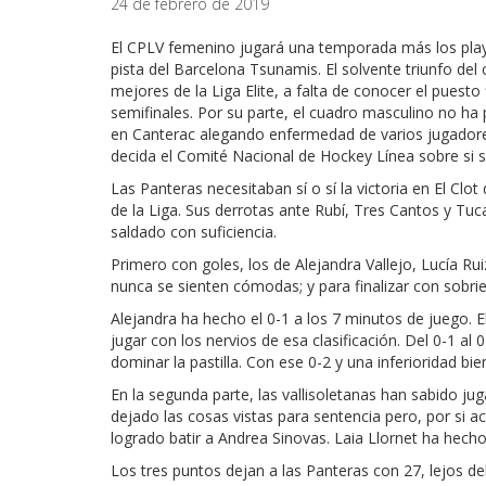
24 de febrero de 2019
El CPLV femenino jugará una temporada más los play-of
pista del Barcelona Tsunamis. El solvente triunfo del 
mejores de la Liga Elite, a falta de conocer el puesto
semifinales. Por su parte, el cuadro masculino no ha 
en Canterac alegando enfermedad de varios jugadores.
decida el Comité Nacional de Hockey Línea sobre si s
Las Panteras necesitaban sí o sí la victoria en El Clot
de la Liga. Sus derrotas ante Rubí, Tres Cantos y Tuc
saldado con suficiencia.
Primero con goles, los de Alejandra Vallejo, Lucía Rui
nunca se sienten cómodas; y para finalizar con sobried
Alejandra ha hecho el 0-1 a los 7 minutos de juego. 
jugar con los nervios de esa clasificación. Del 0-1 a
dominar la pastilla. Con ese 0-2 y una inferioridad bi
En la segunda parte, las vallisoletanas han sabido jug
dejado las cosas vistas para sentencia pero, por si 
logrado batir a Andrea Sinovas. Laia Llornet ha hecho 
Los tres puntos dejan a las Panteras con 27, lejos del 