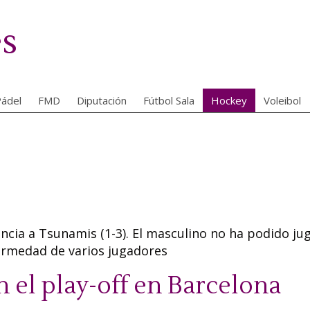
es
ádel
FMD
Diputación
Fútbol Sala
Hockey
Voleibol
cia a Tsunamis (1-3). El masculino no ha podido ju
fermedad de varios jugadores
 el play-off en Barcelona