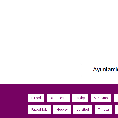
Fútbol
Baloncesto
Rugby
Atletismo
Fútbol Sala
Hockey
Voleibol
T.mesa