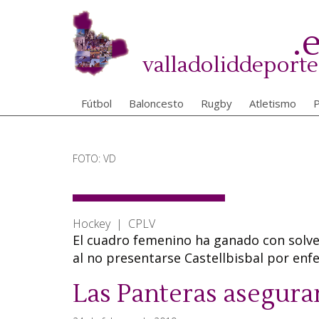
Pasar
al
.
contenido
principal
valladoliddeporte
Fútbol
Baloncesto
Rugby
Atletismo
P
FOTO: VD
Hockey | CPLV
El cuadro femenino ha ganado con solven
al no presentarse Castellbisbal por en
Las Panteras aseguran