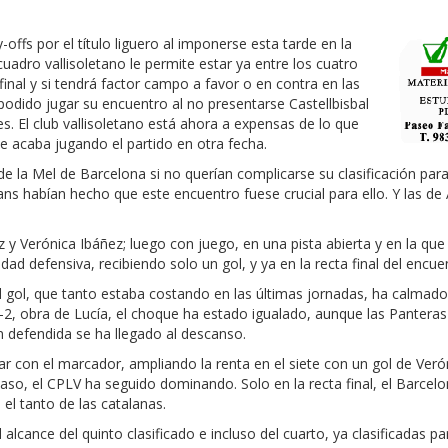
fs por el título liguero al imponerse esta tarde en la
cuadro vallisoletano le permite estar ya entre los cuatro
 final y si tendrá factor campo a favor o en contra en las
podido jugar su encuentro al no presentarse Castellbisbal
 El club vallisoletano está ahora a expensas de lo que
e acaba jugando el partido en otra fecha.
 de la Mel de Barcelona si no querían complicarse su clasificación para e
ans habían hecho que este encuentro fuese crucial para ello. Y las de 
z y Verónica Ibáñez; luego con juego, en una pista abierta y en la que 
ad defensiva, recibiendo solo un gol, y ya en la recta final del encue
El gol, que tanto estaba costando en las últimas jornadas, ha calmad
l 0-2, obra de Lucía, el choque ha estado igualado, aunque las Pantera
en defendida se ha llegado al descanso.
ar con el marcador, ampliando la renta en el siete con un gol de Verón
acaso, el CPLV ha seguido dominando. Solo en la recta final, el Barce
el tanto de las catalanas.
alcance del quinto clasificado e incluso del cuarto, ya clasificadas par