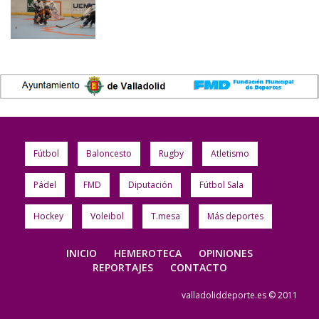
Fútbol
Baloncesto
Rugby
Atletismo
Pádel
FMD
Diputación
Fútbol Sala
Hockey
Voleibol
T.mesa
Más deportes
INICIO
HEMEROTECA
OPINIONES
REPORTAJES
CONTACTO
valladoliddeporte.es © 2011