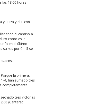
a las 18.00 horas
a y Suiza y el E con
allanando el camino a
y duro como es la
iunfo en el último
os suizos por 0 – 5 se
slovacos.
. Porque la primera,
a 1-4, han sumado tres
 es completamente
osechado tres victorias
12.00 (Canterac)