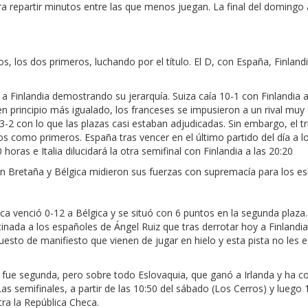
ra repartir minutos entre las que menos juegan. La final del domingo 
os, los dos primeros, luchando por el título. El D, con España, Finlandi
 a Finlandia demostrando su jerarquía. Suiza caía 10-1 con Finlandia 
 en principio más igualado, los franceses se impusieron a un rival mu
3-2 con lo que las plazas casi estaban adjudicadas. Sin embargo, el tr
anos como primeros. España tras vencer en el último partido del día a l
oras e Italia dilucidará la otra semifinal con Finlandia a las 20:20
Gran Bretaña y Bélgica midieron sus fuerzas con supremacía para los e
eca venció 0-12 a Bélgica y se situó con 6 puntos en la segunda plaza
tinada a los españoles de Ángel Ruiz que tras derrotar hoy a Finlandi
uesto de manifiesto que vienen de jugar en hielo y esta pista no les
, fue segunda, pero sobre todo Eslovaquia, que ganó a Irlanda y ha c
as semifinales, a partir de las 10:50 del sábado (Los Cerros) y luego 
tra la República Checa.