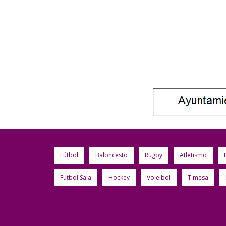
Fútbol
Baloncesto
Rugby
Atletismo
Fútbol Sala
Hockey
Voleibol
T.mesa