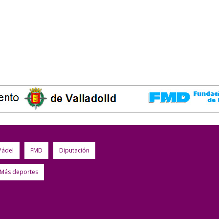
Pádel
FMD
Diputación
Más deportes