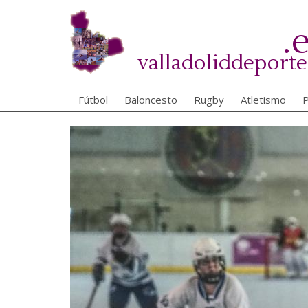
Pasar
al
.
contenido
principal
valladoliddeporte
Fútbol
Baloncesto
Rugby
Atletismo
P