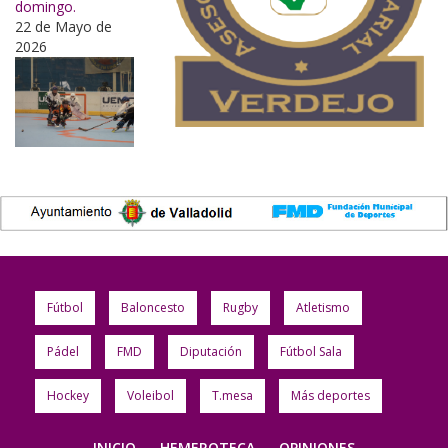
domingo.
22 de Mayo de
2026
Fútbol
Baloncesto
Rugby
Atletismo
Pádel
FMD
Diputación
Fútbol Sala
Hockey
Voleibol
T.mesa
Más deportes
INICIO
HEMEROTECA
OPINIONES