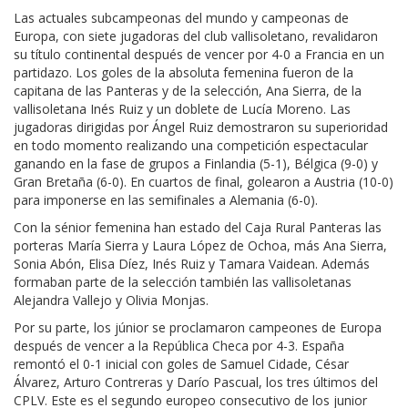
Las actuales subcampeonas del mundo y campeonas de
Europa, con siete jugadoras del club vallisoletano, revalidaron
su título continental después de vencer por 4-0 a Francia en un
partidazo. Los goles de la absoluta femenina fueron de la
capitana de las Panteras y de la selección, Ana Sierra, de la
vallisoletana Inés Ruiz y un doblete de Lucía Moreno. Las
jugadoras dirigidas por Ángel Ruiz demostraron su superioridad
en todo momento realizando una competición espectacular
ganando en la fase de grupos a Finlandia (5-1), Bélgica (9-0) y
Gran Bretaña (6-0). En cuartos de final, golearon a Austria (10-0)
para imponerse en las semifinales a Alemania (6-0).
Con la sénior femenina han estado del Caja Rural Panteras las
porteras María Sierra y Laura López de Ochoa, más Ana Sierra,
Sonia Abón, Elisa Díez, Inés Ruiz y Tamara Vaidean. Además
formaban parte de la selección también las vallisoletanas
Alejandra Vallejo y Olivia Monjas.
Por su parte, los júnior se proclamaron campeones de Europa
después de vencer a la República Checa por 4-3. España
remontó el 0-1 inicial con goles de Samuel Cidade, César
Álvarez, Arturo Contreras y Darío Pascual, los tres últimos del
CPLV. Este es el segundo europeo consecutivo de los junior