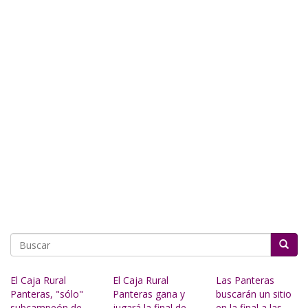
Buscar
El Caja Rural
El Caja Rural
Las Panteras
Panteras, "sólo"
Panteras gana y
buscarán un sitio
subcampeón de
jugará la final de
en la final a las