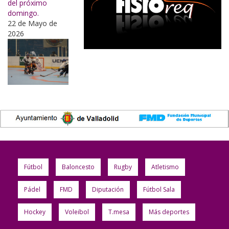
del próximo
domingo.
22 de Mayo de
2026
Fútbol
Baloncesto
Rugby
Atletismo
Pádel
FMD
Diputación
Fútbol Sala
Hockey
Voleibol
T.mesa
Más deportes