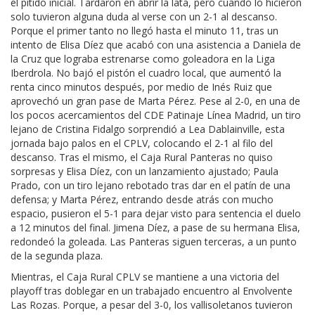
el pitido inicial. Tardaron en abrir la lata, pero cuando lo hicieron
solo tuvieron alguna duda al verse con un 2-1 al descanso.
Porque el primer tanto no llegó hasta el minuto 11, tras un
intento de Elisa Díez que acabó con una asistencia a Daniela de
la Cruz que lograba estrenarse como goleadora en la Liga
Iberdrola. No bajó el pistón el cuadro local, que aumentó la
renta cinco minutos después, por medio de Inés Ruiz que
aprovechó un gran pase de Marta Pérez. Pese al 2-0, en una de
los pocos acercamientos del CDE Patinaje Línea Madrid, un tiro
lejano de Cristina Fidalgo sorprendió a Lea Dablainville, esta
jornada bajo palos en el CPLV, colocando el 2-1 al filo del
descanso. Tras el mismo, el Caja Rural Panteras no quiso
sorpresas y Elisa Díez, con un lanzamiento ajustado; Paula
Prado, con un tiro lejano rebotado tras dar en el patín de una
defensa; y Marta Pérez, entrando desde atrás con mucho
espacio, pusieron el 5-1 para dejar visto para sentencia el duelo
a 12 minutos del final. Jimena Díez, a pase de su hermana Elisa,
redondeó la goleada. Las Panteras siguen terceras, a un punto
de la segunda plaza.
Mientras, el Caja Rural CPLV se mantiene a una victoria del
playoff tras doblegar en un trabajado encuentro al Envolvente
Las Rozas. Porque, a pesar del 3-0, los vallisoletanos tuvieron