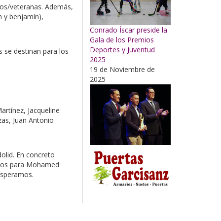
anos/veteranas. Además,
n y benjamín),
Conrado Íscar preside la
Gala de los Premios
Deportes y Juventud
s se destinan para los
2025
19 de Noviembre de
2025
artínez, Jacqueline
zas, Juan Antonio
dolid. En concreto
euros para Mohamed
 esperamos.