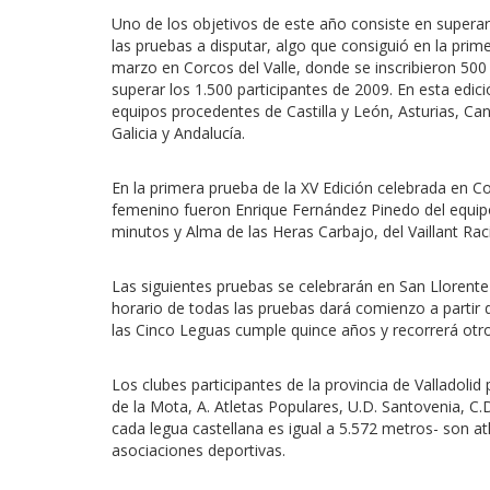
Uno de los objetivos de este año consiste en supera
las pruebas a disputar, algo que consiguió en la prim
marzo en Corcos del Valle, donde se inscribieron 50
superar los 1.500 participantes de 2009. En esta edic
equipos procedentes de Castilla y León, Asturias, Can
Galicia y Andalucía.
En la primera prueba de la XV Edición celebrada en C
femenino fueron Enrique Fernández Pinedo del equip
minutos y Alma de las Heras Carbajo, del Vaillant Rac
Las siguientes pruebas se celebrarán en San Llorente
horario de todas las pruebas dará comienzo a partir 
las Cinco Leguas cumple quince años y recorrerá otro
Los clubes participantes de la provincia de Valladolid 
de la Mota, A. Atletas Populares, U.D. Santovenia, C.D
cada legua castellana es igual a 5.572 metros- son at
asociaciones deportivas.