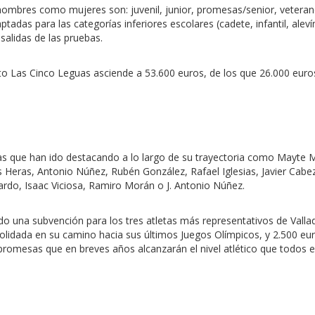
n hombres como mujeres son: juvenil, junior, promesas/senior, veter
adas para las categorías inferiores escolares (cadete, infantil, aleví
 salidas de las pruebas.
ito Las Cinco Leguas asciende a 53.600 euros, de los que 26.000 euro
tas que han ido destacando a lo largo de su trayectoria como Mayte M
 Heras, Antonio Núñez, Rubén González, Rafael Iglesias, Javier Cabe
ardo, Isaac Viciosa, Ramiro Morán o J. Antonio Núñez.
lado una subvención para los tres atletas más representativos de Valla
olidada en su camino hacia sus últimos Juegos Olímpicos, y 2.500 
promesas que en breves años alcanzarán el nivel atlético que todos