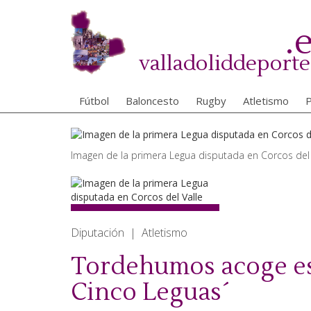
Pasar
al
.
contenido
principal
valladoliddeporte
Fútbol
Baloncesto
Rugby
Atletismo
P
Imagen de la primera Legua disputada en Corcos del 
Diputación | Atletismo
Tordehumos acoge es
Cinco Leguas´