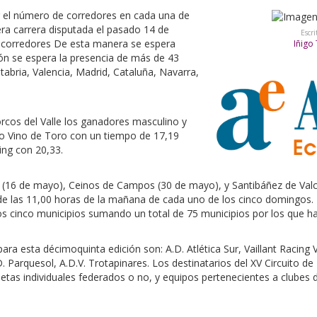
r el número de corredores en cada una de
era carrera disputada el pasado 14 de
Escri
0 corredores De esta manera se espera
Iñigo
ión se espera la presencia de más de 43
tabria, Valencia, Madrid, Cataluña, Navarra,
orcos del Valle los ganadores masculino y
o Vino de Toro con un tiempo de 17,19
ing con 20,33.
 (16 de mayo), Ceinos de Campos (30 de mayo), y Santibáñez de Valco
de las 11,00 horas de la mañana de cada uno de los cinco domingos. E
s cinco municipios sumando un total de 75 municipios por los que ha 
para esta décimoquinta edición son: A.D. Atlética Sur, Vaillant Racing V
. Parquesol, A.D.V. Trotapinares. Los destinatarios del XV Circuito de 
letas individuales federados o no, y equipos pertenecientes a clubes 