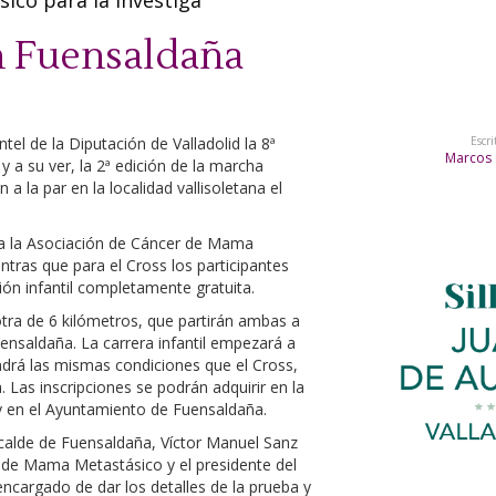
ico para la investiga
en Fuensaldaña
el de la Diputación de Valladolid la 8ª
Escri
Marcos 
y a su ver, la 2ª edición de la marcha
a la par en la localidad vallisoletana el
 a la Asociación de Cáncer de Mama
tras que para el Cross los participantes
ión infantil completamente gratuita.
otra de 6 kilómetros, que partirán ambas a
uensaldaña. La carrera infantil empezará a
drá las mismas condiciones que el Cross,
 Las inscripciones se podrán adquirir en la
y en el Ayuntamiento de Fuensaldaña.
lcalde de Fuensaldaña, Víctor Manuel Sanz
 de Mama Metastásico y el presidente del
encargado de dar los detalles de la prueba y