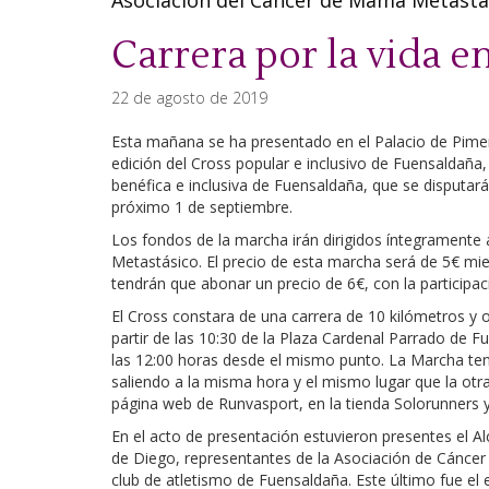
Asociación del Cáncer de Mama Metastás
Carrera por la vida 
22 de agosto de 2019
Esta mañana se ha presentado en el Palacio de Piment
edición del Cross popular e inclusivo de Fuensaldaña, 
benéfica e inclusiva de Fuensaldaña, que se disputarán 
próximo 1 de septiembre.
Los fondos de la marcha irán dirigidos íntegramente
Metastásico. El precio de esta marcha será de 5€ mien
tendrán que abonar un precio de 6€, con la participac
El Cross constara de una carrera de 10 kilómetros y 
partir de las 10:30 de la Plaza Cardenal Parrado de F
las 12:00 horas desde el mismo punto. La Marcha ten
saliendo a la misma hora y el mismo lugar que la otra.
página web de Runvasport, en la tienda Solorunners 
En el acto de presentación estuvieron presentes el A
de Diego, representantes de la Asociación de Cáncer
club de atletismo de Fuensaldaña. Este último fue el 