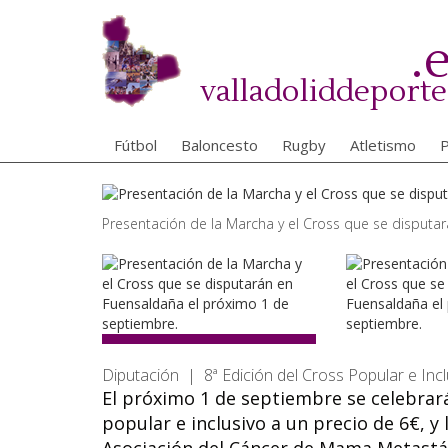
Pasar
al
.
contenido
principal
valladoliddeporte
Fútbol
Baloncesto
Rugby
Atletismo
P
Presentación de la Marcha y el Cross que se disputa
Diputación | 8ª Edición del Cross Popular e Inc
El próximo 1 de septiembre se celebrará 
popular e inclusivo a un precio de 6€, y 