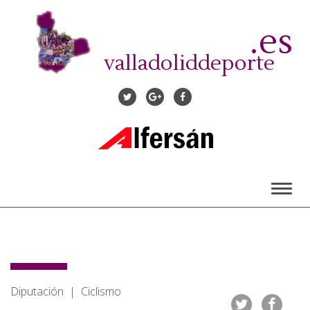
Pasar
al
.es
contenido
principal
valladoliddeporte
Toggl
naviga
Diputación | Ciclismo