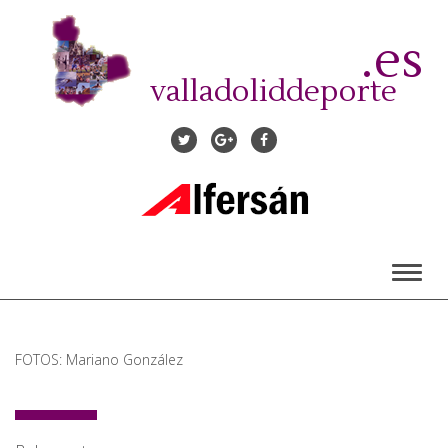
Pasar
al
.es
contenido
principal
valladoliddeporte
Toggl
naviga
FOTOS: Mariano González