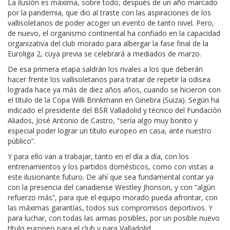
La ilusión es máxima, sobre todo, después de un año marcado
por la pandemia, que dio al traste con las aspiraciones de los
vallisoletanos de poder acoger un evento de tanto nivel. Pero,
de nuevo, el organismo continental ha confiado en la capacidad
organizativa del club morado para albergar la fase final de la
Euroliga 2, cuya previa se celebrará a mediados de marzo.
De esa primera etapa saldrán los rivales a los que deberán
hacer frente los vallisoletanos para tratar de repetir la odisea
lograda hace ya más de diez años años, cuando se hicieron con
el título de la Copa Willi Brinkmann en Ginebra (Suiza). Según ha
indicado el presidente del BSR Valladolid y técnico del Fundación
Aliados, José Antonio de Castro, “sería algo muy bonito y
especial poder lograr un título europeo en casa, ante nuestro
público”.
Y para ello van a trabajar, tanto en el día a día, con los
entrenamientos y los partidos domésticos, como con vistas a
este ilusionante futuro. De ahí que sea fundamental contar ya
con la presencia del canadiense Westley Jhonson, y con “algún
refuerzo más”, para que el equipo morado pueda afrontar, con
las máximas garantías, todos sus compromisos deportivos. Y
para luchar, con todas las armas posibles, por un posible nuevo
título europeo para el club y para Valladolid.