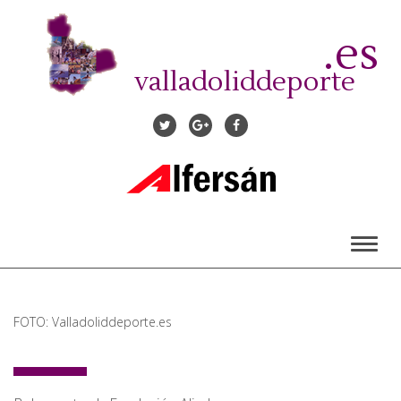
Pasar
al
.es
contenido
principal
valladoliddeporte
Toggl
naviga
FOTO: Valladoliddeporte.es