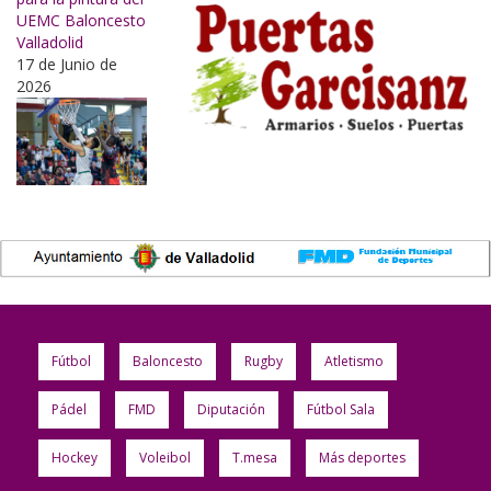
UEMC Baloncesto
Valladolid
17 de Junio de
2026
Fútbol
Baloncesto
Rugby
Atletismo
Pádel
FMD
Diputación
Fútbol Sala
Hockey
Voleibol
T.mesa
Más deportes