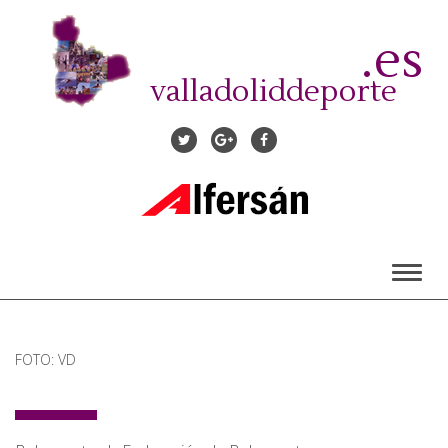
Pasar
al
.es
contenido
principal
valladoliddeporte
Toggl
naviga
FOTO: VD