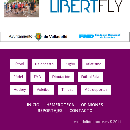
Fútbol
Baloncesto
Rugby
Atletismo
Pádel
FMD
Diputación
Fútbol Sala
Hockey
Voleibol
T.mesa
Más deportes
INICIO
HEMEROTECA
OPINIONES
REPORTAJES
CONTACTO
valladoliddeporte.es © 2011