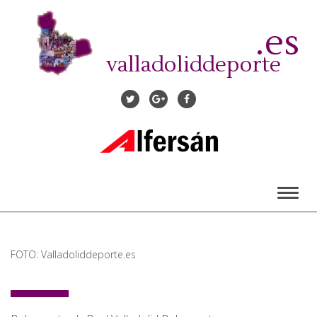
Pasar
al
.es
contenido
principal
valladoliddeporte
Toggl
naviga
FOTO: Valladoliddeporte.es