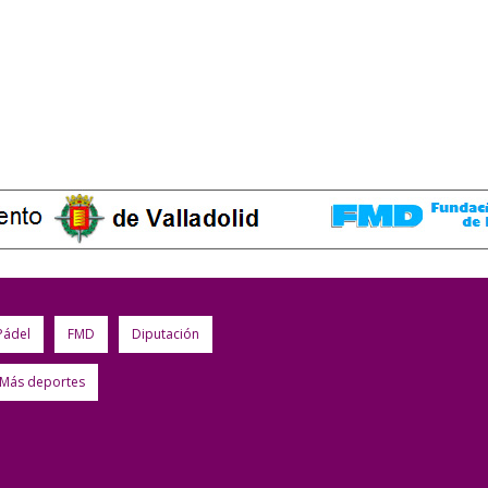
Pádel
FMD
Diputación
Más deportes