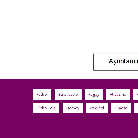
Fútbol
Baloncesto
Rugby
Atletismo
Fútbol Sala
Hockey
Voleibol
T.mesa