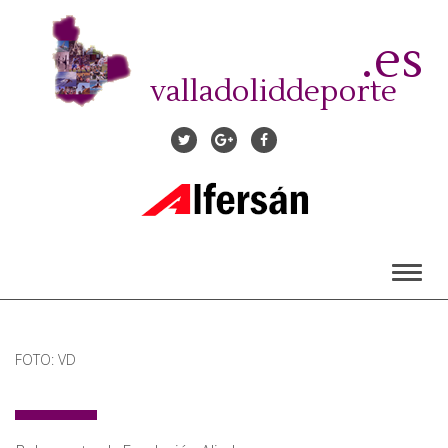
Pasar
al
.es
contenido
principal
valladoliddeporte
Toggl
naviga
FOTO: VD