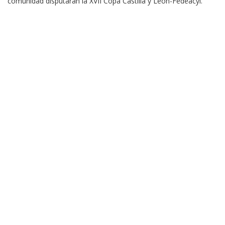
comunidad disputarán la XVII Copa Castilla y León-Fedeacyl.