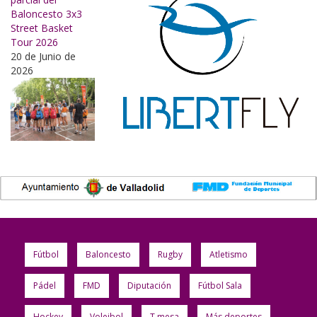
Baloncesto 3x3
Street Basket
Tour 2026
20 de Junio de
2026
Fútbol
Baloncesto
Rugby
Atletismo
Pádel
FMD
Diputación
Fútbol Sala
Hockey
Voleibol
T.mesa
Más deportes