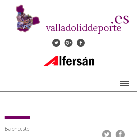
Pasar
al
.es
contenido
principal
valladoliddeporte
Toggl
naviga
Baloncesto